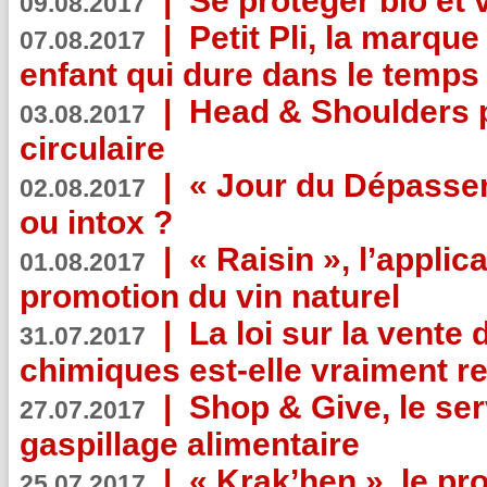
|
Se protéger bio et 
09.08.2017
|
Petit Pli, la marqu
07.08.2017
enfant qui dure dans le temps 
|
Head & Shoulders
03.08.2017
circulaire
|
« Jour du Dépassem
02.08.2017
ou intox ?
|
« Raisin », l’applica
01.08.2017
promotion du vin naturel
|
La loi sur la vente
31.07.2017
chimiques est-elle vraiment r
|
Shop & Give, le serv
27.07.2017
gaspillage alimentaire
|
« Krak’hen », le pr
25.07.2017