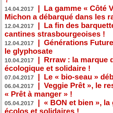
|
La gamme « Côté Vé
14.04.2017
Michon a débarqué dans les r
|
La fin des barquett
12.04.2017
cantines strasbourgeoises !
|
Générations Future
12.04.2017
le glyphosate
|
Rrraw : la marque 
10.04.2017
écologique et solidaire !
|
Le « bio-seau » déb
07.04.2017
|
Veggie Prêt », le r
06.04.2017
« Prêt à manger » !
|
« BON et bien », l
05.04.2017
écolos et solidaires !