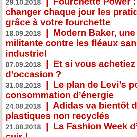
|
Fourchette Power 
29.10.2018
changer chaque jour les prati
grâce à votre fourchette
|
Modern Baker, une 
18.09.2018
militante contre les fléaux san
industriel
|
Et si vous achetie
07.09.2018
d’occasion ?
|
Le plan de Levi’s p
31.08.2018
consommation d’énergie
|
Adidas va bientôt d
24.08.2018
plastiques non recyclés
|
La Fashion Week d’
21.08.2018
cuir !