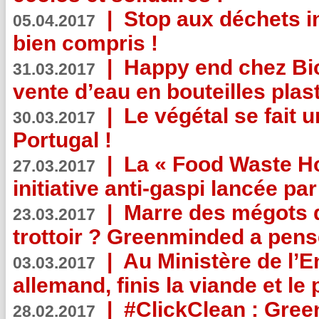
|
Stop aux déchets i
05.04.2017
bien compris !
|
Happy end chez Bio
31.03.2017
vente d’eau en bouteilles plas
|
Le végétal se fait 
30.03.2017
Portugal !
|
La « Food Waste Hot
27.03.2017
initiative anti-gaspi lancée pa
|
Marre des mégots q
23.03.2017
trottoir ? Greenminded a pens
|
Au Ministère de l’
03.03.2017
allemand, finis la viande et le
|
#ClickClean : Gree
28.02.2017