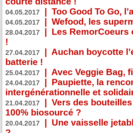
courte distance !
|
Too Good To Go, l’a
04.05.2017
|
Wefood, les superm
04.05.2017
|
Les RemorCoeurs on
28.04.2017
!
|
Auchan boycotte l’
27.04.2017
batterie !
|
Avec Veggie Bag, fi
25.04.2017
|
Paupiette, la renco
24.04.2017
intergénérationnelle et solidair
|
Vers des bouteilles
21.04.2017
100% biosourcé ?
|
Une vaisselle jeta
20.04.2017
?