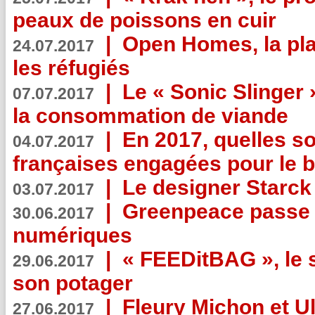
peaux de poissons en cuir
|
Open Homes, la pla
24.07.2017
les réfugiés
|
Le « Sonic Slinger »
07.07.2017
la consommation de viande
|
En 2017, quelles so
04.07.2017
françaises engagées pour le b
|
Le designer Starck 
03.07.2017
|
Greenpeace passe a
30.06.2017
numériques
|
« FEEDitBAG », le s
29.06.2017
son potager
|
Fleury Michon et Ul
27.06.2017