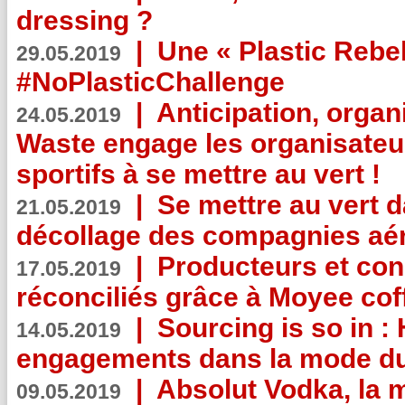
dressing ?
|
Une « Plastic Rebe
29.05.2019
#NoPlasticChallenge
|
Anticipation, organi
24.05.2019
Waste engage les organisate
sportifs à se mettre au vert !
|
Se mettre au vert da
21.05.2019
décollage des compagnies aé
|
Producteurs et co
17.05.2019
réconciliés grâce à Moyee cof
|
Sourcing is so in 
14.05.2019
engagements dans la mode du
|
Absolut Vodka, la 
09.05.2019