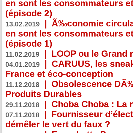
en sont les consommateurs et
(épisode 2)
|
Ã‰conomie circulair
13.02.2019
en sont les consommateurs et
(épisode 1)
|
LOOP ou le Grand r
11.02.2019
|
CARUUS, les sneake
04.01.2019
France et éco-conception
|
Obsolescence DÃ
11.12.2018
Produits Durables
|
Choba Choba : La r
29.11.2018
|
Fournisseur d’élec
07.11.2018
démêler le vert du faux ?