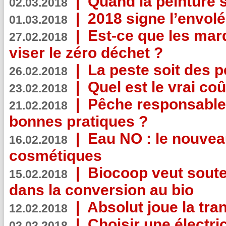
|
Quand la peinture s
02.03.2018
|
2018 signe l’envol
01.03.2018
|
Est-ce que les mar
27.02.2018
viser le zéro déchet ?
|
La peste soit des p
26.02.2018
|
Quel est le vrai coû
23.02.2018
|
Pêche responsable,
21.02.2018
bonnes pratiques ?
|
Eau NO : le nouvea
16.02.2018
cosmétiques
|
Biocoop veut souten
15.02.2018
dans la conversion au bio
|
Absolut joue la tr
12.02.2018
|
Choisir une électri
02.02.2018