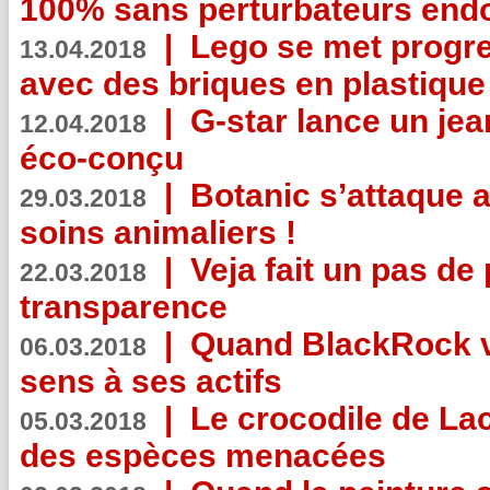
100% sans perturbateurs end
|
Lego se met progr
13.04.2018
avec des briques en plastique
|
G-star lance un jea
12.04.2018
éco-conçu
|
Botanic s’attaque 
29.03.2018
soins animaliers !
|
Veja fait un pas de 
22.03.2018
transparence
|
Quand BlackRock v
06.03.2018
sens à ses actifs
|
Le crocodile de La
05.03.2018
des espèces menacées