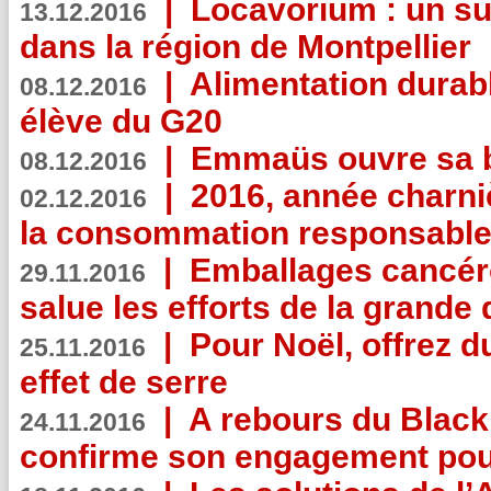
|
Locavorium : un s
13.12.2016
dans la région de Montpellier
|
Alimentation durab
08.12.2016
élève du G20
|
Emmaüs ouvre sa bo
08.12.2016
|
2016, année charni
02.12.2016
la consommation responsable
|
Emballages cancér
29.11.2016
salue les efforts de la grande 
|
Pour Noël, offrez d
25.11.2016
effet de serre
|
A rebours du Black
24.11.2016
confirme son engagement pour