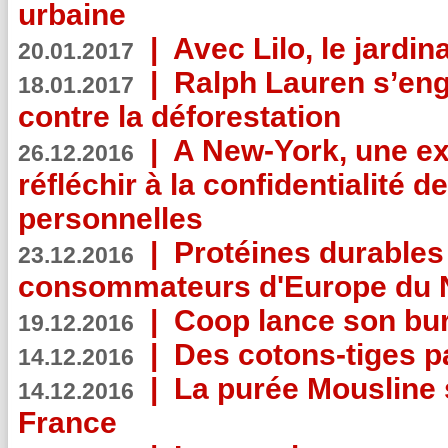
urbaine
|
Avec Lilo, le jardin
20.01.2017
|
Ralph Lauren s’eng
18.01.2017
contre la déforestation
|
A New-York, une exp
26.12.2016
réfléchir à la confidentialité 
personnelles
|
Protéines durables 
23.12.2016
consommateurs d'Europe du 
|
Coop lance son bur
19.12.2016
|
Des cotons-tiges pa
14.12.2016
|
La purée Mousline 
14.12.2016
France