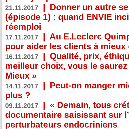
|
Donner un autre se
21.11.2017
(épisode 1) : quand ENVIE inci
réemploi
|
Au E.Leclerc Quimp
17.11.2017
pour aider les clients à mie
|
Qualité, prix, éthiqu
16.11.2017
meilleur choix, vous le saure
Mieux »
|
Peut-on manger mi
14.11.2017
plus ?
|
« Demain, tous crét
09.11.2017
documentaire saisissant sur l
perturbateurs endocriniens