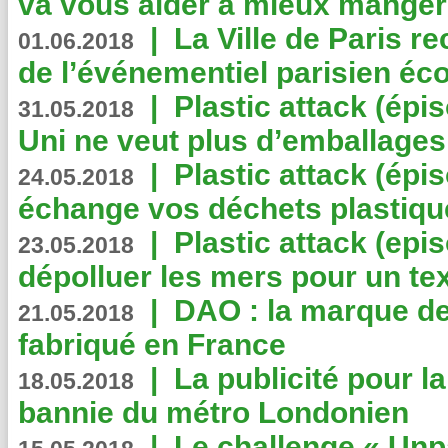
va vous aider à mieux manger
|
La Ville de Paris r
01.06.2018
de l’événementiel parisien éc
|
Plastic attack (épi
31.05.2018
Uni ne veut plus d’emballages
|
Plastic attack (épi
24.05.2018
échange vos déchets plastiqu
|
Plastic attack (epis
23.05.2018
dépolluer les mers pour un text
|
DAO : la marque de 
21.05.2018
fabriqué en France
|
La publicité pour la
18.05.2018
bannie du métro Londonien
|
Le challenge « Unp