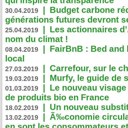
qui inspire la transparence
|
Budget carbone rédu
30.04.2019
générations futures devront se
|
Les actionnaires 
25.04.2019
nom du climat !
|
FairBnB : Bed and 
08.04.2019
local
|
Carrefour, sur le c
27.03.2019
|
Murfy, le guide de 
19.03.2019
|
Le nouveau visag
01.03.2019
de produits bio en France
|
Un nouveau substit
18.02.2019
|
Ã‰conomie circulair
13.02.2019
en sont les consommateurs et