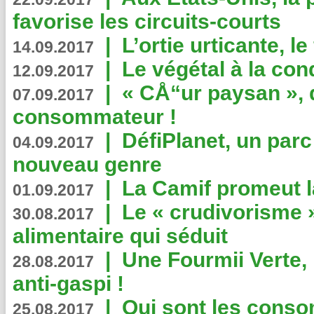
favorise les circuits-courts
|
L’ortie urticante, le
14.09.2017
|
Le végétal à la con
12.09.2017
|
« CÅ“ur paysan », 
07.09.2017
consommateur !
|
DéfiPlanet, un parc
04.09.2017
nouveau genre
|
La Camif promeut l
01.09.2017
|
Le « crudivorisme 
30.08.2017
alimentaire qui séduit
|
Une Fourmii Verte, 
28.08.2017
anti-gaspi !
|
Qui sont les cons
25.08.2017