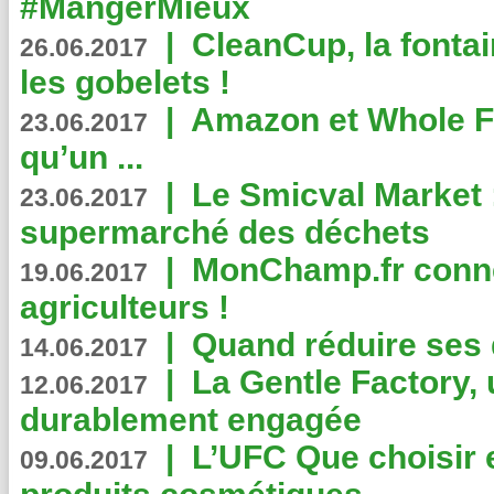
#MangerMieux
|
CleanCup, la fontai
26.06.2017
les gobelets !
|
Amazon et Whole F
23.06.2017
qu’un ...
|
Le Smicval Market :
23.06.2017
supermarché des déchets
|
MonChamp.fr conne
19.06.2017
agriculteurs !
|
Quand réduire ses 
14.06.2017
|
La Gentle Factory, 
12.06.2017
durablement engagée
|
L’UFC Que choisir e
09.06.2017