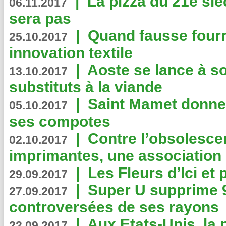
|
La pizza du 21e siè
06.11.2017
sera pas
|
Quand fausse fourr
25.10.2017
innovation textile
|
Aoste se lance à so
13.10.2017
substituts à la viande
|
Saint Mamet donne 
05.10.2017
ses compotes
|
Contre l’obsolesc
02.10.2017
imprimantes, une association 
|
Les Fleurs d’Ici et p
29.09.2017
|
Super U supprime 
27.09.2017
controversées de ses rayons
|
Aux Etats-Unis, la
22.09.2017