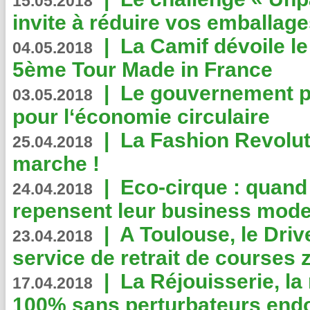
15.05.2018
invite à réduire vos emballage
|
La Camif dévoile 
04.05.2018
5ème Tour Made in France
|
Le gouvernement p
03.05.2018
pour l‘économie circulaire
|
La Fashion Revolut
25.04.2018
marche !
|
Eco-cirque : quand
24.04.2018
repensent leur business mode
|
A Toulouse, le Driv
23.04.2018
service de retrait de courses 
|
La Réjouisserie, la
17.04.2018
100% sans perturbateurs end