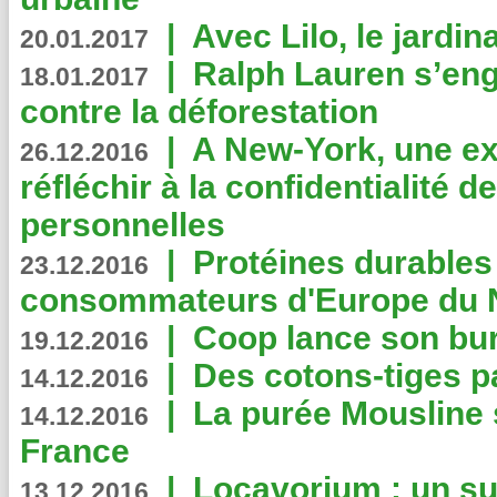
|
Avec Lilo, le jardin
20.01.2017
|
Ralph Lauren s’eng
18.01.2017
contre la déforestation
|
A New-York, une exp
26.12.2016
réfléchir à la confidentialité 
personnelles
|
Protéines durables 
23.12.2016
consommateurs d'Europe du 
|
Coop lance son bur
19.12.2016
|
Des cotons-tiges pa
14.12.2016
|
La purée Mousline 
14.12.2016
France
|
Locavorium : un s
13.12.2016