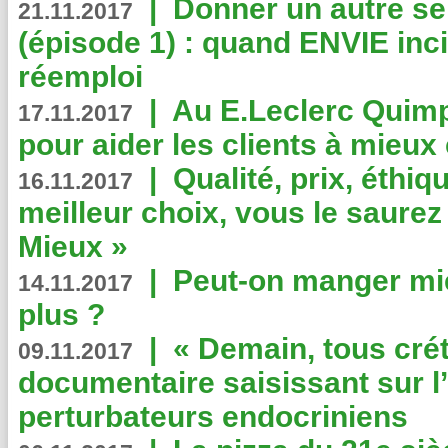
|
Donner un autre se
21.11.2017
(épisode 1) : quand ENVIE inci
réemploi
|
Au E.Leclerc Quimp
17.11.2017
pour aider les clients à mie
|
Qualité, prix, éthiqu
16.11.2017
meilleur choix, vous le saure
Mieux »
|
Peut-on manger mi
14.11.2017
plus ?
|
« Demain, tous crét
09.11.2017
documentaire saisissant sur l
perturbateurs endocriniens