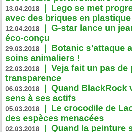
|
Lego se met progr
13.04.2018
avec des briques en plastique
|
G-star lance un jea
12.04.2018
éco-conçu
|
Botanic s’attaque 
29.03.2018
soins animaliers !
|
Veja fait un pas de 
22.03.2018
transparence
|
Quand BlackRock v
06.03.2018
sens à ses actifs
|
Le crocodile de La
05.03.2018
des espèces menacées
|
Quand la peinture s
02.03.2018