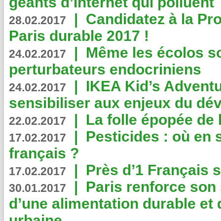
géants d’Internet qui polluent
|
Candidatez à la Pr
28.02.2017
Paris durable 2017 !
|
Même les écolos s
24.02.2017
perturbateurs endocriniens
|
IKEA Kid’s Adventu
24.02.2017
sensibiliser aux enjeux du d
|
La folle épopée de 
22.02.2017
|
Pesticides : où en 
17.02.2017
français ?
|
Près d’1 Français su
17.02.2017
|
Paris renforce son
30.01.2017
d’une alimentation durable et 
urbaine