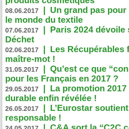
produits cosmétiques
|
Un grand pas pour 
08.06.2017
le monde du textile
|
Paris 2024 dévoile 
07.06.2017
Déchet
|
Les Récupérables f
02.06.2017
maître-mot !
|
Qu’est ce que “co
31.05.2017
pour les Français en 2017 ?
|
La promotion 2017 
29.05.2017
durable enfin révélée !
|
L’Eurostar soutient
26.05.2017
responsable !
|
C&A sort la “C2C c
24.05.2017