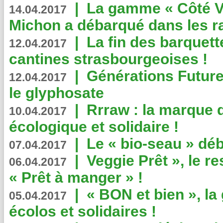
|
La gamme « Côté Vé
14.04.2017
Michon a débarqué dans les r
|
La fin des barquett
12.04.2017
cantines strasbourgeoises !
|
Générations Future
12.04.2017
le glyphosate
|
Rrraw : la marque 
10.04.2017
écologique et solidaire !
|
Le « bio-seau » déb
07.04.2017
|
Veggie Prêt », le r
06.04.2017
« Prêt à manger » !
|
« BON et bien », l
05.04.2017
écolos et solidaires !