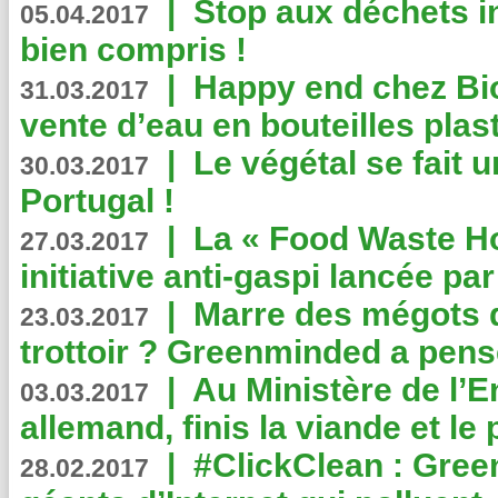
|
Stop aux déchets i
05.04.2017
bien compris !
|
Happy end chez Bio
31.03.2017
vente d’eau en bouteilles plas
|
Le végétal se fait 
30.03.2017
Portugal !
|
La « Food Waste Hot
27.03.2017
initiative anti-gaspi lancée pa
|
Marre des mégots q
23.03.2017
trottoir ? Greenminded a pens
|
Au Ministère de l’
03.03.2017
allemand, finis la viande et le
|
#ClickClean : Gree
28.02.2017