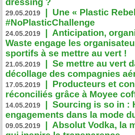
dressing ?
|
Une « Plastic Rebe
29.05.2019
#NoPlasticChallenge
|
Anticipation, organi
24.05.2019
Waste engage les organisate
sportifs à se mettre au vert !
|
Se mettre au vert da
21.05.2019
décollage des compagnies aé
|
Producteurs et co
17.05.2019
réconciliés grâce à Moyee cof
|
Sourcing is so in 
14.05.2019
engagements dans la mode du
|
Absolut Vodka, la 
09.05.2019