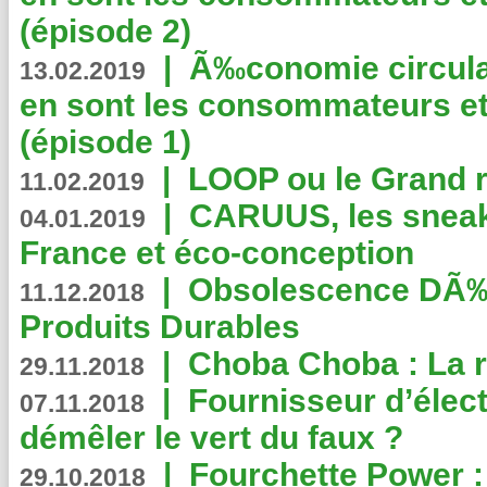
(épisode 2)
|
Ã‰conomie circulair
13.02.2019
en sont les consommateurs et
(épisode 1)
|
LOOP ou le Grand r
11.02.2019
|
CARUUS, les sneake
04.01.2019
France et éco-conception
|
Obsolescence DÃ
11.12.2018
Produits Durables
|
Choba Choba : La r
29.11.2018
|
Fournisseur d’élec
07.11.2018
démêler le vert du faux ?
|
Fourchette Power 
29.10.2018