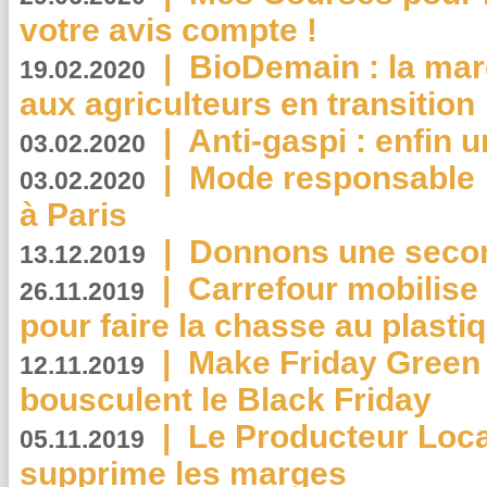
votre avis compte !
|
BioDemain : la mar
19.02.2020
aux agriculteurs en transition
|
Anti-gaspi : enfin 
03.02.2020
|
Mode responsable : 
03.02.2020
à Paris
|
Donnons une second
13.12.2019
|
Carrefour mobilis
26.11.2019
pour faire la chasse au plasti
|
Make Friday Green 
12.11.2019
bousculent le Black Friday
|
Le Producteur Local
05.11.2019
supprime les marges