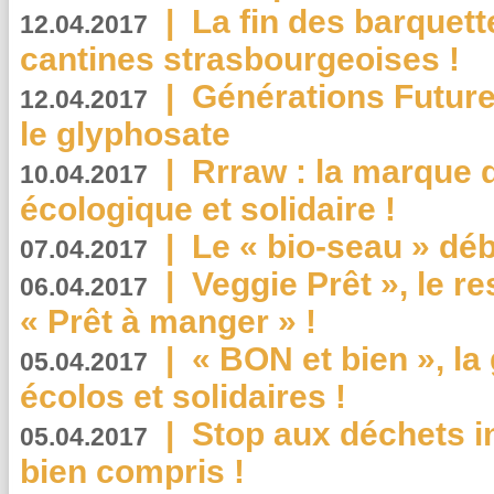
|
La fin des barquett
12.04.2017
cantines strasbourgeoises !
|
Générations Future
12.04.2017
le glyphosate
|
Rrraw : la marque 
10.04.2017
écologique et solidaire !
|
Le « bio-seau » déb
07.04.2017
|
Veggie Prêt », le r
06.04.2017
« Prêt à manger » !
|
« BON et bien », l
05.04.2017
écolos et solidaires !
|
Stop aux déchets i
05.04.2017
bien compris !