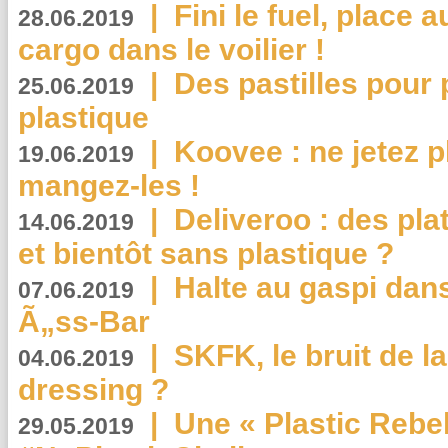
|
Fini le fuel, place a
28.06.2019
cargo dans le voilier !
|
Des pastilles pour 
25.06.2019
plastique
|
Koovee : ne jetez p
19.06.2019
mangez-les !
|
Deliveroo : des pla
14.06.2019
et bientôt sans plastique ?
|
Halte au gaspi dan
07.06.2019
Ã„ss-Bar
|
SKFK, le bruit de l
04.06.2019
dressing ?
|
Une « Plastic Rebe
29.05.2019