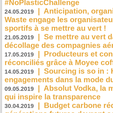
#NoPlasticChallenge
|
Anticipation, organi
24.05.2019
Waste engage les organisate
sportifs à se mettre au vert !
|
Se mettre au vert da
21.05.2019
décollage des compagnies aé
|
Producteurs et co
17.05.2019
réconciliés grâce à Moyee cof
|
Sourcing is so in 
14.05.2019
engagements dans la mode du
|
Absolut Vodka, la 
09.05.2019
qui inspire la transparence
|
Budget carbone rédu
30.04.2019