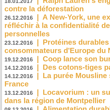
|
Ralph Lauren s’eng
18.01.2017
contre la déforestation
|
A New-York, une exp
26.12.2016
réfléchir à la confidentialité 
personnelles
|
Protéines durables 
23.12.2016
consommateurs d'Europe du 
|
Coop lance son bur
19.12.2016
|
Des cotons-tiges pa
14.12.2016
|
La purée Mousline 
14.12.2016
France
|
Locavorium : un s
13.12.2016
dans la région de Montpellier
|
Alimentation durab
08.12.2016