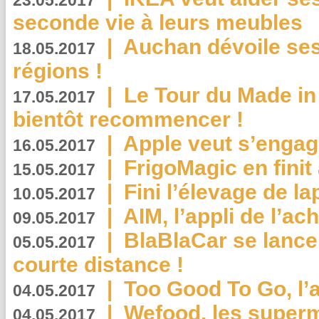
23.05.2017
seconde vie à leurs meubles
|
Auchan dévoile se
18.05.2017
régions !
|
Le Tour du Made in
17.05.2017
bientôt recommencer !
|
Apple veut s’engage
16.05.2017
|
FrigoMagic en finit 
15.05.2017
|
Fini l’élevage de la
10.05.2017
|
AIM, l’appli de l’ac
09.05.2017
|
BlaBlaCar se lance
05.05.2017
courte distance !
|
Too Good To Go, l’a
04.05.2017
|
Wefood, les superm
04.05.2017