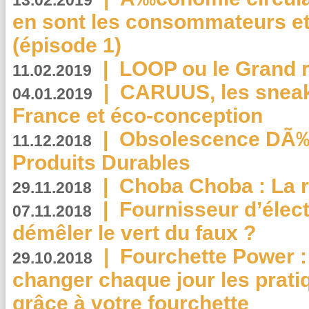
13.02.2019
en sont les consommateurs et
(épisode 1)
|
LOOP ou le Grand r
11.02.2019
|
CARUUS, les sneake
04.01.2019
France et éco-conception
|
Obsolescence DÃ
11.12.2018
Produits Durables
|
Choba Choba : La r
29.11.2018
|
Fournisseur d’élec
07.11.2018
démêler le vert du faux ?
|
Fourchette Power 
29.10.2018
changer chaque jour les prati
grâce à votre fourchette