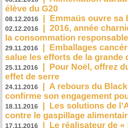
élève du G20
|
Emmaüs ouvre sa bo
08.12.2016
|
2016, année charni
02.12.2016
la consommation responsable
|
Emballages cancér
29.11.2016
salue les efforts de la grande 
|
Pour Noël, offrez d
25.11.2016
effet de serre
|
A rebours du Black
24.11.2016
confirme son engagement pour
|
Les solutions de l
18.11.2016
contre le gaspillage alimentair
|
Le réalisateur de «
17.11.2016