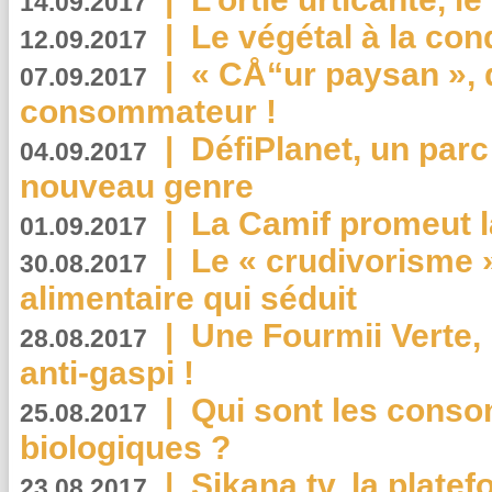
14.09.2017
|
Le végétal à la con
12.09.2017
|
« CÅ“ur paysan », 
07.09.2017
consommateur !
|
DéfiPlanet, un parc
04.09.2017
nouveau genre
|
La Camif promeut l
01.09.2017
|
Le « crudivorisme 
30.08.2017
alimentaire qui séduit
|
Une Fourmii Verte, 
28.08.2017
anti-gaspi !
|
Qui sont les cons
25.08.2017
biologiques ?
|
Sikana.tv, la plate
23.08.2017