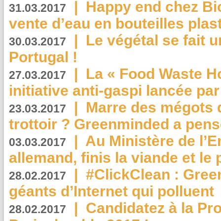
|
Happy end chez Bio
31.03.2017
vente d’eau en bouteilles plas
|
Le végétal se fait 
30.03.2017
Portugal !
|
La « Food Waste Hot
27.03.2017
initiative anti-gaspi lancée pa
|
Marre des mégots q
23.03.2017
trottoir ? Greenminded a pens
|
Au Ministère de l’
03.03.2017
allemand, finis la viande et le
|
#ClickClean : Gree
28.02.2017
géants d’Internet qui polluent
|
Candidatez à la Pr
28.02.2017