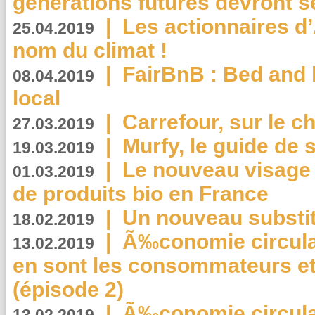
générations futures devront se
|
Les actionnaires 
25.04.2019
nom du climat !
|
FairBnB : Bed and 
08.04.2019
local
|
Carrefour, sur le c
27.03.2019
|
Murfy, le guide de 
19.03.2019
|
Le nouveau visag
01.03.2019
de produits bio en France
|
Un nouveau substit
18.02.2019
|
Ã‰conomie circulair
13.02.2019
en sont les consommateurs et
(épisode 2)
|
Ã‰conomie circulair