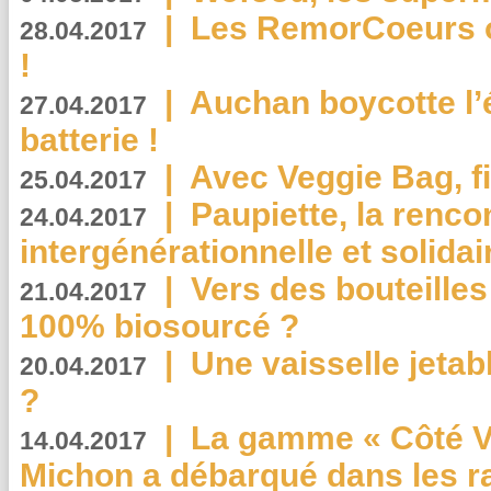
|
Les RemorCoeurs on
28.04.2017
!
|
Auchan boycotte l’
27.04.2017
batterie !
|
Avec Veggie Bag, fi
25.04.2017
|
Paupiette, la renco
24.04.2017
intergénérationnelle et solidair
|
Vers des bouteilles
21.04.2017
100% biosourcé ?
|
Une vaisselle jeta
20.04.2017
?
|
La gamme « Côté Vé
14.04.2017
Michon a débarqué dans les r