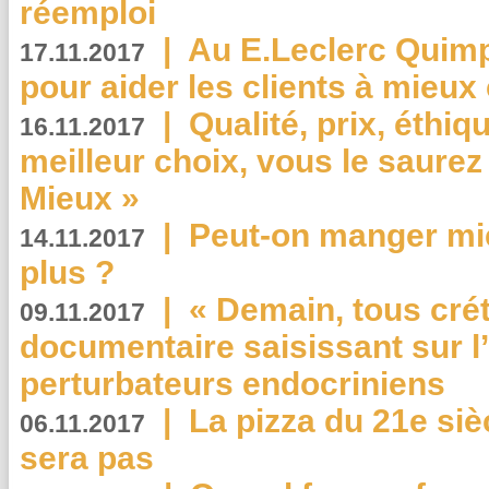
réemploi
|
Au E.Leclerc Quimp
17.11.2017
pour aider les clients à mie
|
Qualité, prix, éthiqu
16.11.2017
meilleur choix, vous le saure
Mieux »
|
Peut-on manger mi
14.11.2017
plus ?
|
« Demain, tous crét
09.11.2017
documentaire saisissant sur l
perturbateurs endocriniens
|
La pizza du 21e siè
06.11.2017
sera pas