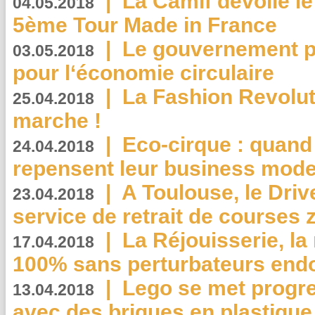
|
La Camif dévoile 
04.05.2018
5ème Tour Made in France
|
Le gouvernement p
03.05.2018
pour l‘économie circulaire
|
La Fashion Revolut
25.04.2018
marche !
|
Eco-cirque : quand
24.04.2018
repensent leur business mode
|
A Toulouse, le Driv
23.04.2018
service de retrait de courses 
|
La Réjouisserie, la
17.04.2018
100% sans perturbateurs end
|
Lego se met progr
13.04.2018
avec des briques en plastique