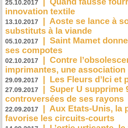
|
Quand fausse fourr
25.10.2017
innovation textile
|
Aoste se lance à so
13.10.2017
substituts à la viande
|
Saint Mamet donne 
05.10.2017
ses compotes
|
Contre l’obsolesc
02.10.2017
imprimantes, une association 
|
Les Fleurs d’Ici et p
29.09.2017
|
Super U supprime 
27.09.2017
controversées de ses rayons
|
Aux Etats-Unis, la
22.09.2017
favorise les circuits-courts
|
L’ortie urticante, le