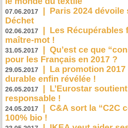
le monde du textile
|
Paris 2024 dévoile 
07.06.2017
Déchet
|
Les Récupérables f
02.06.2017
maître-mot !
|
Qu’est ce que “co
31.05.2017
pour les Français en 2017 ?
|
La promotion 2017 
29.05.2017
durable enfin révélée !
|
L’Eurostar soutient
26.05.2017
responsable !
|
C&A sort la “C2C c
24.05.2017
100% bio !
|
IKEA veut aider se