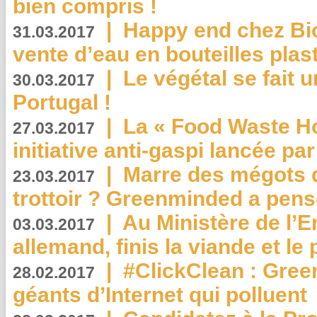
bien compris !
|
Happy end chez Bio
31.03.2017
vente d’eau en bouteilles plas
|
Le végétal se fait 
30.03.2017
Portugal !
|
La « Food Waste Hot
27.03.2017
initiative anti-gaspi lancée pa
|
Marre des mégots q
23.03.2017
trottoir ? Greenminded a pens
|
Au Ministère de l’
03.03.2017
allemand, finis la viande et le
|
#ClickClean : Gree
28.02.2017
géants d’Internet qui polluent