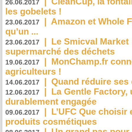
|
CleanCup, la fontai
26.06.2017
les gobelets !
|
Amazon et Whole F
23.06.2017
qu’un ...
|
Le Smicval Market :
23.06.2017
supermarché des déchets
|
MonChamp.fr conne
19.06.2017
agriculteurs !
|
Quand réduire ses 
14.06.2017
|
La Gentle Factory, 
12.06.2017
durablement engagée
|
L’UFC Que choisir e
09.06.2017
produits cosmétiques
|
Un grand pas pour 