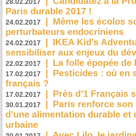
|
Candidatez à la Pr
28.02.2017
Paris durable 2017 !
|
Même les écolos s
24.02.2017
perturbateurs endocriniens
|
IKEA Kid’s Adventu
24.02.2017
sensibiliser aux enjeux du d
|
La folle épopée de 
22.02.2017
|
Pesticides : où en 
17.02.2017
français ?
|
Près d’1 Français su
17.02.2017
|
Paris renforce son
30.01.2017
d’une alimentation durable et 
urbaine
|
Avec Lilo, le jardin
20.01.2017