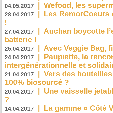
|
Wefood, les superm
04.05.2017
|
Les RemorCoeurs on
28.04.2017
!
|
Auchan boycotte l’
27.04.2017
batterie !
|
Avec Veggie Bag, fi
25.04.2017
|
Paupiette, la renco
24.04.2017
intergénérationnelle et solidair
|
Vers des bouteilles
21.04.2017
100% biosourcé ?
|
Une vaisselle jeta
20.04.2017
?
|
La gamme « Côté Vé
14.04.2017