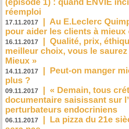
(épisode 1) : quand ENVIE inci
réemploi
|
Au E.Leclerc Quimp
17.11.2017
pour aider les clients à mie
|
Qualité, prix, éthiqu
16.11.2017
meilleur choix, vous le saure
Mieux »
|
Peut-on manger mi
14.11.2017
plus ?
|
« Demain, tous crét
09.11.2017
documentaire saisissant sur l
perturbateurs endocriniens
|
La pizza du 21e siè
06.11.2017