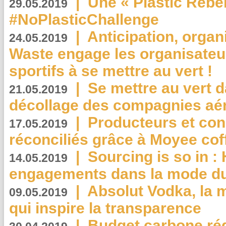
|
Une « Plastic Rebe
29.05.2019
#NoPlasticChallenge
|
Anticipation, organi
24.05.2019
Waste engage les organisate
sportifs à se mettre au vert !
|
Se mettre au vert da
21.05.2019
décollage des compagnies aé
|
Producteurs et co
17.05.2019
réconciliés grâce à Moyee cof
|
Sourcing is so in 
14.05.2019
engagements dans la mode du
|
Absolut Vodka, la 
09.05.2019
qui inspire la transparence
|
Budget carbone rédu