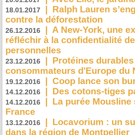
|
Ralph Lauren s’eng
18.01.2017
contre la déforestation
|
A New-York, une exp
26.12.2016
réfléchir à la confidentialité 
personnelles
|
Protéines durables 
23.12.2016
consommateurs d'Europe du 
|
Coop lance son bur
19.12.2016
|
Des cotons-tiges pa
14.12.2016
|
La purée Mousline 
14.12.2016
France
|
Locavorium : un s
13.12.2016
dans la région de Montpellier