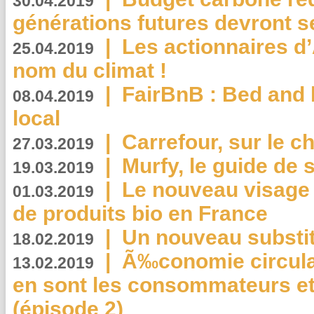
30.04.2019
générations futures devront se
|
Les actionnaires 
25.04.2019
nom du climat !
|
FairBnB : Bed and 
08.04.2019
local
|
Carrefour, sur le c
27.03.2019
|
Murfy, le guide de 
19.03.2019
|
Le nouveau visag
01.03.2019
de produits bio en France
|
Un nouveau substit
18.02.2019
|
Ã‰conomie circulair
13.02.2019
en sont les consommateurs et
(épisode 2)