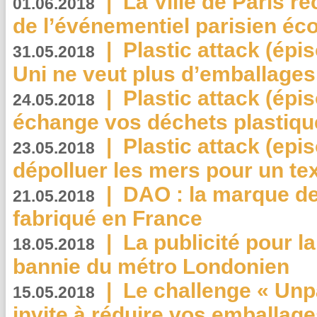
|
La Ville de Paris r
01.06.2018
de l’événementiel parisien éc
|
Plastic attack (épi
31.05.2018
Uni ne veut plus d’emballages
|
Plastic attack (épi
24.05.2018
échange vos déchets plastiqu
|
Plastic attack (epis
23.05.2018
dépolluer les mers pour un text
|
DAO : la marque de 
21.05.2018
fabriqué en France
|
La publicité pour la
18.05.2018
bannie du métro Londonien
|
Le challenge « Unp
15.05.2018
invite à réduire vos emballage