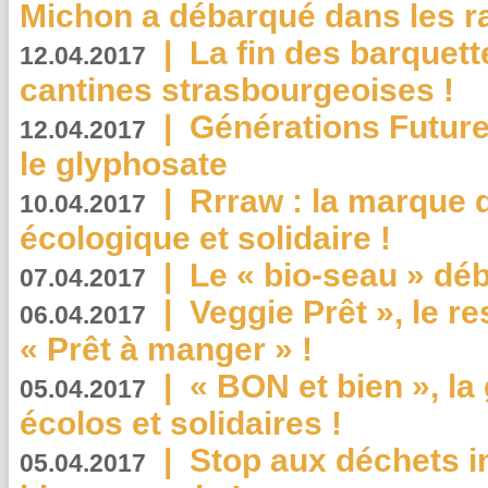
Michon a débarqué dans les r
|
La fin des barquett
12.04.2017
cantines strasbourgeoises !
|
Générations Future
12.04.2017
le glyphosate
|
Rrraw : la marque 
10.04.2017
écologique et solidaire !
|
Le « bio-seau » déb
07.04.2017
|
Veggie Prêt », le r
06.04.2017
« Prêt à manger » !
|
« BON et bien », l
05.04.2017
écolos et solidaires !
|
Stop aux déchets i
05.04.2017