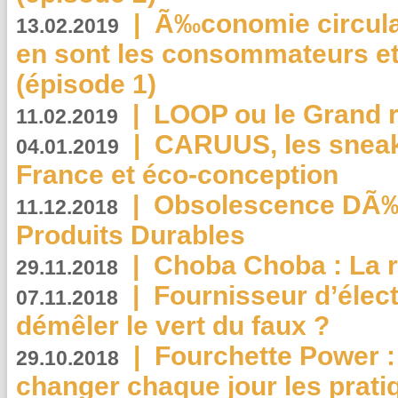
|
Ã‰conomie circulair
13.02.2019
en sont les consommateurs et
(épisode 1)
|
LOOP ou le Grand r
11.02.2019
|
CARUUS, les sneake
04.01.2019
France et éco-conception
|
Obsolescence DÃ
11.12.2018
Produits Durables
|
Choba Choba : La r
29.11.2018
|
Fournisseur d’élec
07.11.2018
démêler le vert du faux ?
|
Fourchette Power 
29.10.2018
changer chaque jour les prati