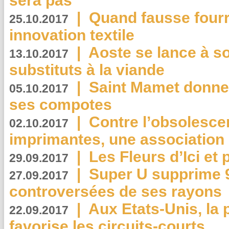
sera pas
|
Quand fausse fourr
25.10.2017
innovation textile
|
Aoste se lance à so
13.10.2017
substituts à la viande
|
Saint Mamet donne 
05.10.2017
ses compotes
|
Contre l’obsolesc
02.10.2017
imprimantes, une association 
|
Les Fleurs d’Ici et p
29.09.2017
|
Super U supprime 
27.09.2017
controversées de ses rayons
|
Aux Etats-Unis, la
22.09.2017
favorise les circuits-courts