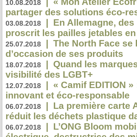
|
« Mon Atelier Ecofr
10.08.2018
partager des solutions éco-r
|
En Allemagne, des
03.08.2018
proscrit les pailles jetables e
|
The North Face se 
25.07.2018
d’occasion de ses produits
|
Quand les marques
18.07.2018
visibilité des LGBT+
|
« Camif EDITION » :
12.07.2018
innovant et éco-responsable
|
La première carte 
06.07.2018
réduit les déchets plastique 
|
L’ONG Bloom mobil
06.07.2018
électrique, destructrice des m