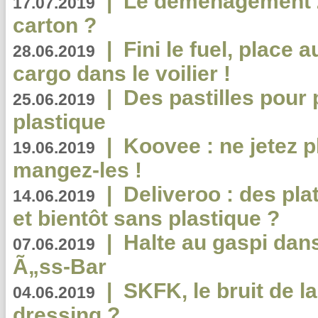
|
Le déménagement 2.
17.07.2019
carton ?
|
Fini le fuel, place a
28.06.2019
cargo dans le voilier !
|
Des pastilles pour 
25.06.2019
plastique
|
Koovee : ne jetez p
19.06.2019
mangez-les !
|
Deliveroo : des pla
14.06.2019
et bientôt sans plastique ?
|
Halte au gaspi dan
07.06.2019
Ã„ss-Bar
|
SKFK, le bruit de l
04.06.2019
dressing ?