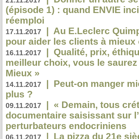
21.11.2017
(épisode 1) : quand ENVIE inci
réemploi
|
Au E.Leclerc Quimp
17.11.2017
pour aider les clients à mie
|
Qualité, prix, éthiqu
16.11.2017
meilleur choix, vous le saure
Mieux »
|
Peut-on manger mi
14.11.2017
plus ?
|
« Demain, tous crét
09.11.2017
documentaire saisissant sur l
perturbateurs endocriniens
|
La pizza du 21e siè
06.11.2017