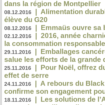
dans la région de Montpellier
|
Alimentation durab
08.12.2016
élève du G20
|
Emmaüs ouvre sa bo
08.12.2016
|
2016, année charni
02.12.2016
la consommation responsable
|
Emballages cancér
29.11.2016
salue les efforts de la grande 
|
Pour Noël, offrez d
25.11.2016
effet de serre
|
A rebours du Black
24.11.2016
confirme son engagement pour
|
Les solutions de l
18.11.2016