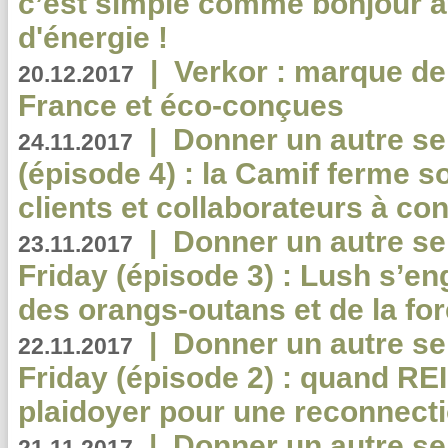
c’est simple comme bonjour 
d'énergie !
|
Verkor : marque de
20.12.2017
France et éco-conçues
|
Donner un autre se
24.11.2017
(épisode 4) : la Camif ferme so
clients et collaborateurs à 
|
Donner un autre se
23.11.2017
Friday (épisode 3) : Lush s’en
des orangs-outans et de la for
|
Donner un autre se
22.11.2017
Friday (épisode 2) : quand RE
plaidoyer pour une reconnecti
|
Donner un autre se