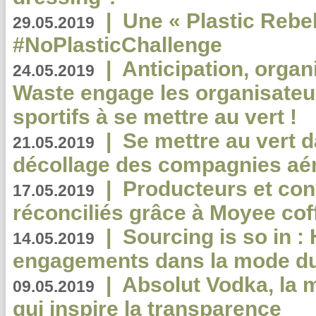
|
Une « Plastic Rebe
29.05.2019
#NoPlasticChallenge
|
Anticipation, organi
24.05.2019
Waste engage les organisate
sportifs à se mettre au vert !
|
Se mettre au vert da
21.05.2019
décollage des compagnies aé
|
Producteurs et co
17.05.2019
réconciliés grâce à Moyee cof
|
Sourcing is so in 
14.05.2019
engagements dans la mode du
|
Absolut Vodka, la 
09.05.2019
qui inspire la transparence