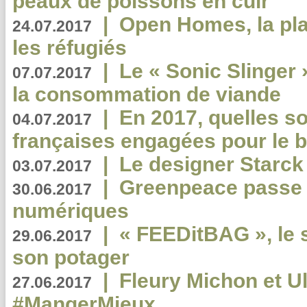
peaux de poissons en cuir
|
Open Homes, la pla
24.07.2017
les réfugiés
|
Le « Sonic Slinger »
07.07.2017
la consommation de viande
|
En 2017, quelles so
04.07.2017
françaises engagées pour le b
|
Le designer Starck 
03.07.2017
|
Greenpeace passe a
30.06.2017
numériques
|
« FEEDitBAG », le s
29.06.2017
son potager
|
Fleury Michon et Ul
27.06.2017
#MangerMieux