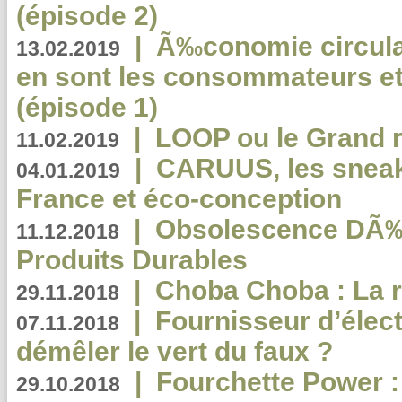
(épisode 2)
|
Ã‰conomie circulair
13.02.2019
en sont les consommateurs et
(épisode 1)
|
LOOP ou le Grand r
11.02.2019
|
CARUUS, les sneake
04.01.2019
France et éco-conception
|
Obsolescence DÃ
11.12.2018
Produits Durables
|
Choba Choba : La r
29.11.2018
|
Fournisseur d’élec
07.11.2018
démêler le vert du faux ?
|
Fourchette Power 
29.10.2018