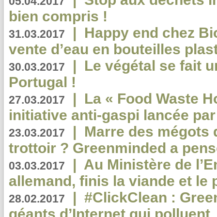
05.04.2017
bien compris !
|
Happy end chez Bio
31.03.2017
vente d’eau en bouteilles plas
|
Le végétal se fait 
30.03.2017
Portugal !
|
La « Food Waste Hot
27.03.2017
initiative anti-gaspi lancée pa
|
Marre des mégots q
23.03.2017
trottoir ? Greenminded a pens
|
Au Ministère de l’
03.03.2017
allemand, finis la viande et le
|
#ClickClean : Gree
28.02.2017
géants d’Internet qui polluent