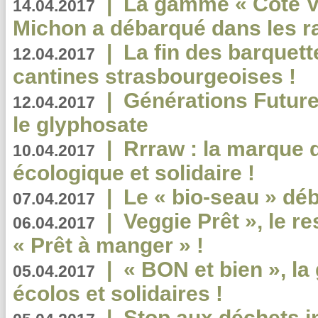
|
La gamme « Côté Vé
14.04.2017
Michon a débarqué dans les r
|
La fin des barquett
12.04.2017
cantines strasbourgeoises !
|
Générations Future
12.04.2017
le glyphosate
|
Rrraw : la marque 
10.04.2017
écologique et solidaire !
|
Le « bio-seau » déb
07.04.2017
|
Veggie Prêt », le r
06.04.2017
« Prêt à manger » !
|
« BON et bien », l
05.04.2017
écolos et solidaires !
|
Stop aux déchets i