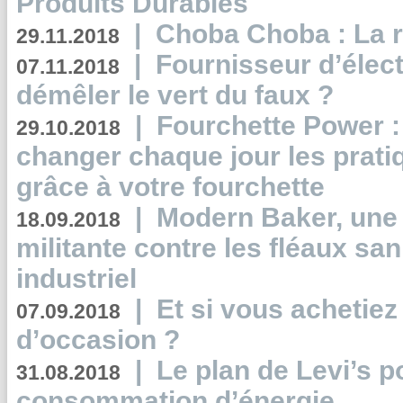
Produits Durables
|
Choba Choba : La r
29.11.2018
|
Fournisseur d’élec
07.11.2018
démêler le vert du faux ?
|
Fourchette Power 
29.10.2018
changer chaque jour les prati
grâce à votre fourchette
|
Modern Baker, une 
18.09.2018
militante contre les fléaux san
industriel
|
Et si vous achetie
07.09.2018
d’occasion ?
|
Le plan de Levi’s p
31.08.2018
consommation d’énergie