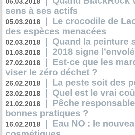
|
Quand BlackRock v
06.03.2018
sens à ses actifs
|
Le crocodile de La
05.03.2018
des espèces menacées
|
Quand la peinture s
02.03.2018
|
2018 signe l’envol
01.03.2018
|
Est-ce que les mar
27.02.2018
viser le zéro déchet ?
|
La peste soit des p
26.02.2018
|
Quel est le vrai coû
23.02.2018
|
Pêche responsable,
21.02.2018
bonnes pratiques ?
|
Eau NO : le nouvea
16.02.2018
cosmétiques