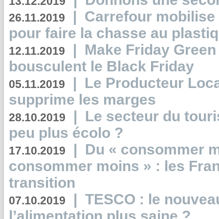
13.12.2019
|
Carrefour mobilis
26.11.2019
pour faire la chasse au plasti
|
Make Friday Green 
12.11.2019
bousculent le Black Friday
|
Le Producteur Local
05.11.2019
supprime les marges
|
Le secteur du touri
28.10.2019
peu plus écolo ?
|
Du « consommer mi
17.10.2019
consommer moins » : les Fran
transition
|
TESCO : le nouvea
07.10.2019
l’alimentation plus saine ?