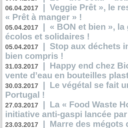
|
Veggie Prêt », le r
06.04.2017
« Prêt à manger » !
|
« BON et bien », l
05.04.2017
écolos et solidaires !
|
Stop aux déchets i
05.04.2017
bien compris !
|
Happy end chez Bio
31.03.2017
vente d’eau en bouteilles plas
|
Le végétal se fait 
30.03.2017
Portugal !
|
La « Food Waste Hot
27.03.2017
initiative anti-gaspi lancée pa
|
Marre des mégots q
23.03.2017