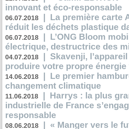
innovant et éco-responsable
|
La première carte 
06.07.2018
réduit les déchets plastique 
|
L’ONG Bloom mobil
06.07.2018
électrique, destructrice des m
|
Skavenji, l’apparei
04.07.2018
produire votre propre énergie
|
Le premier hambur
14.06.2018
changement climatique
|
Harrys : la plus gr
11.06.2018
industrielle de France s’engag
responsable
|
« Manger vers le fu
08.06.2018