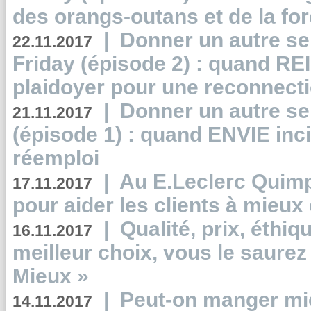
des orangs-outans et de la for
|
Donner un autre se
22.11.2017
Friday (épisode 2) : quand RE
plaidoyer pour une reconnecti
|
Donner un autre se
21.11.2017
(épisode 1) : quand ENVIE inci
réemploi
|
Au E.Leclerc Quimp
17.11.2017
pour aider les clients à mie
|
Qualité, prix, éthiqu
16.11.2017
meilleur choix, vous le saure
Mieux »
|
Peut-on manger mi
14.11.2017