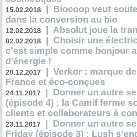
|
Biocoop veut souten
15.02.2018
dans la conversion au bio
|
Absolut joue la tr
12.02.2018
|
Choisir une électri
02.02.2018
c’est simple comme bonjour 
d'énergie !
|
Verkor : marque de
20.12.2017
France et éco-conçues
|
Donner un autre se
24.11.2017
(épisode 4) : la Camif ferme so
clients et collaborateurs à 
|
Donner un autre se
23.11.2017
Friday (épisode 3) : Lush s’en