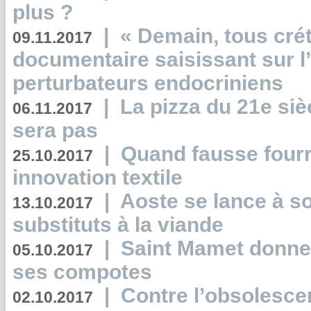
plus ?
|
« Demain, tous crét
09.11.2017
documentaire saisissant sur l
perturbateurs endocriniens
|
La pizza du 21e siè
06.11.2017
sera pas
|
Quand fausse fourr
25.10.2017
innovation textile
|
Aoste se lance à so
13.10.2017
substituts à la viande
|
Saint Mamet donne 
05.10.2017
ses compotes
|
Contre l’obsolesc
02.10.2017