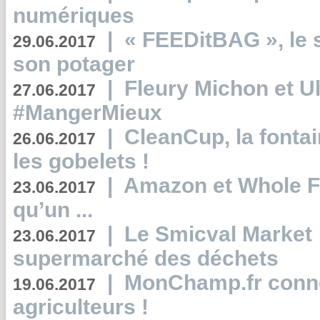
numériques
|
« FEEDitBAG », le s
29.06.2017
son potager
|
Fleury Michon et Ul
27.06.2017
#MangerMieux
|
CleanCup, la fontai
26.06.2017
les gobelets !
|
Amazon et Whole F
23.06.2017
qu’un ...
|
Le Smicval Market :
23.06.2017
supermarché des déchets
|
MonChamp.fr conne
19.06.2017
agriculteurs !