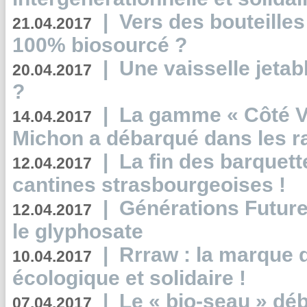
|
Vers des bouteilles
21.04.2017
100% biosourcé ?
|
Une vaisselle jeta
20.04.2017
?
|
La gamme « Côté Vé
14.04.2017
Michon a débarqué dans les r
|
La fin des barquett
12.04.2017
cantines strasbourgeoises !
|
Générations Future
12.04.2017
le glyphosate
|
Rrraw : la marque 
10.04.2017
écologique et solidaire !
|
Le « bio-seau » déb
07.04.2017