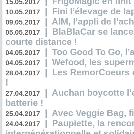
|
FrigoMagic en finit 
15.05.2017
|
Fini l’élevage de la
10.05.2017
|
AIM, l’appli de l’ac
09.05.2017
|
BlaBlaCar se lance
05.05.2017
courte distance !
|
Too Good To Go, l’a
04.05.2017
|
Wefood, les superm
04.05.2017
|
Les RemorCoeurs on
28.04.2017
!
|
Auchan boycotte l’
27.04.2017
batterie !
|
Avec Veggie Bag, fi
25.04.2017
|
Paupiette, la renco
24.04.2017
intergénérationnelle et solidair