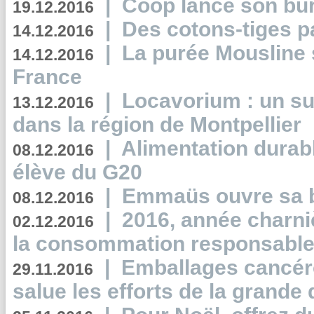
|
Coop lance son bur
19.12.2016
|
Des cotons-tiges pa
14.12.2016
|
La purée Mousline 
14.12.2016
France
|
Locavorium : un s
13.12.2016
dans la région de Montpellier
|
Alimentation durab
08.12.2016
élève du G20
|
Emmaüs ouvre sa bo
08.12.2016
|
2016, année charni
02.12.2016
la consommation responsable
|
Emballages cancér
29.11.2016
salue les efforts de la grande 