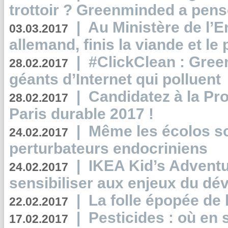
trottoir ? Greenminded a pens
|
Au Ministère de l’
03.03.2017
allemand, finis la viande et le
|
#ClickClean : Gree
28.02.2017
géants d’Internet qui polluent
|
Candidatez à la Pr
28.02.2017
Paris durable 2017 !
|
Même les écolos s
24.02.2017
perturbateurs endocriniens
|
IKEA Kid’s Adventu
24.02.2017
sensibiliser aux enjeux du d
|
La folle épopée de 
22.02.2017
|
Pesticides : où en 
17.02.2017