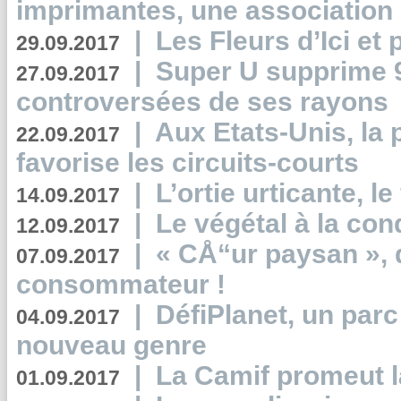
imprimantes, une association 
|
Les Fleurs d’Ici et p
29.09.2017
|
Super U supprime 
27.09.2017
controversées de ses rayons
|
Aux Etats-Unis, la
22.09.2017
favorise les circuits-courts
|
L’ortie urticante, le
14.09.2017
|
Le végétal à la con
12.09.2017
|
« CÅ“ur paysan », 
07.09.2017
consommateur !
|
DéfiPlanet, un parc
04.09.2017
nouveau genre
|
La Camif promeut l
01.09.2017