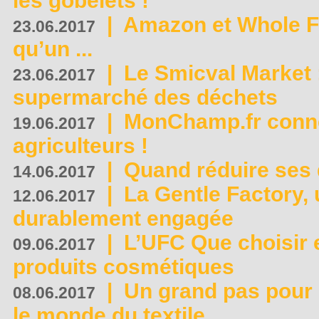
les gobelets !
|
Amazon et Whole F
23.06.2017
qu’un ...
|
Le Smicval Market :
23.06.2017
supermarché des déchets
|
MonChamp.fr conne
19.06.2017
agriculteurs !
|
Quand réduire ses 
14.06.2017
|
La Gentle Factory, 
12.06.2017
durablement engagée
|
L’UFC Que choisir e
09.06.2017
produits cosmétiques
|
Un grand pas pour 
08.06.2017
le monde du textile