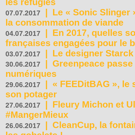
les réfugiés
|
Le « Sonic Slinger »
07.07.2017
la consommation de viande
|
En 2017, quelles so
04.07.2017
françaises engagées pour le b
|
Le designer Starck 
03.07.2017
|
Greenpeace passe a
30.06.2017
numériques
|
« FEEDitBAG », le s
29.06.2017
son potager
|
Fleury Michon et Ul
27.06.2017
#MangerMieux
|
CleanCup, la fontai
26.06.2017