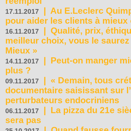
réemploi
|
Au E.Leclerc Quimp
17.11.2017
pour aider les clients à mie
|
Qualité, prix, éthiqu
16.11.2017
meilleur choix, vous le saure
Mieux »
|
Peut-on manger mi
14.11.2017
plus ?
|
« Demain, tous crét
09.11.2017
documentaire saisissant sur l
perturbateurs endocriniens
|
La pizza du 21e siè
06.11.2017
sera pas
|
Quand fausse fourr
25.10.2017