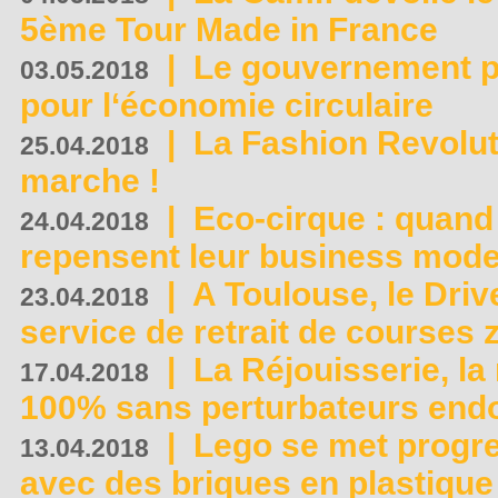
5ème Tour Made in France
|
Le gouvernement p
03.05.2018
pour l‘économie circulaire
|
La Fashion Revolut
25.04.2018
marche !
|
Eco-cirque : quand
24.04.2018
repensent leur business mode
|
A Toulouse, le Driv
23.04.2018
service de retrait de courses 
|
La Réjouisserie, la
17.04.2018
100% sans perturbateurs end
|
Lego se met progr
13.04.2018
avec des briques en plastique