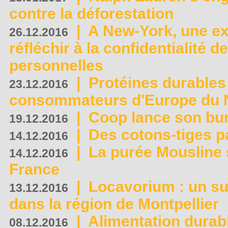
contre la déforestation
|
A New-York, une exp
26.12.2016
réfléchir à la confidentialité 
personnelles
|
Protéines durables 
23.12.2016
consommateurs d'Europe du 
|
Coop lance son bur
19.12.2016
|
Des cotons-tiges pa
14.12.2016
|
La purée Mousline 
14.12.2016
France
|
Locavorium : un s
13.12.2016
dans la région de Montpellier
|
Alimentation durab
08.12.2016