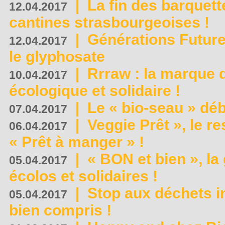
|
La fin des barquett
12.04.2017
cantines strasbourgeoises !
|
Générations Future
12.04.2017
le glyphosate
|
Rrraw : la marque 
10.04.2017
écologique et solidaire !
|
Le « bio-seau » déb
07.04.2017
|
Veggie Prêt », le r
06.04.2017
« Prêt à manger » !
|
« BON et bien », l
05.04.2017
écolos et solidaires !
|
Stop aux déchets i
05.04.2017
bien compris !