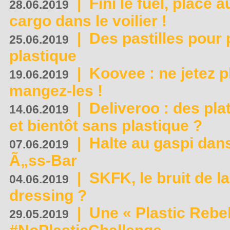
|
Fini le fuel, place a
28.06.2019
cargo dans le voilier !
|
Des pastilles pour 
25.06.2019
plastique
|
Koovee : ne jetez p
19.06.2019
mangez-les !
|
Deliveroo : des pla
14.06.2019
et bientôt sans plastique ?
|
Halte au gaspi dan
07.06.2019
Ã„ss-Bar
|
SKFK, le bruit de l
04.06.2019
dressing ?
|
Une « Plastic Rebe
29.05.2019