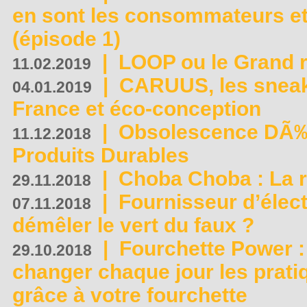
en sont les consommateurs et
(épisode 1)
|
LOOP ou le Grand r
11.02.2019
|
CARUUS, les sneake
04.01.2019
France et éco-conception
|
Obsolescence DÃ
11.12.2018
Produits Durables
|
Choba Choba : La r
29.11.2018
|
Fournisseur d’élec
07.11.2018
démêler le vert du faux ?
|
Fourchette Power 
29.10.2018
changer chaque jour les prati
grâce à votre fourchette