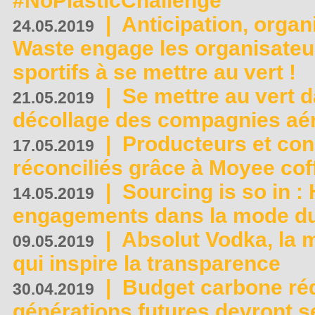
#NoPlasticChallenge
|
Anticipation, organi
24.05.2019
Waste engage les organisate
sportifs à se mettre au vert !
|
Se mettre au vert da
21.05.2019
décollage des compagnies aé
|
Producteurs et co
17.05.2019
réconciliés grâce à Moyee cof
|
Sourcing is so in 
14.05.2019
engagements dans la mode du
|
Absolut Vodka, la 
09.05.2019
qui inspire la transparence
|
Budget carbone rédu
30.04.2019
générations futures devront se