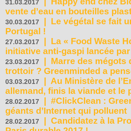
|
Happy end chez Bio
31.03.2017
vente d’eau en bouteilles plas
|
Le végétal se fait 
30.03.2017
Portugal !
|
La « Food Waste Hot
27.03.2017
initiative anti-gaspi lancée pa
|
Marre des mégots q
23.03.2017
trottoir ? Greenminded a pens
|
Au Ministère de l’
03.03.2017
allemand, finis la viande et le
|
#ClickClean : Gree
28.02.2017
géants d’Internet qui polluent
|
Candidatez à la Pr
28.02.2017
Paris durable 2017 !