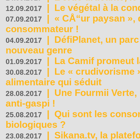
|
Le végétal à la con
12.09.2017
|
« CÅ“ur paysan », 
07.09.2017
consommateur !
|
DéfiPlanet, un parc
04.09.2017
nouveau genre
|
La Camif promeut l
01.09.2017
|
Le « crudivorisme 
30.08.2017
alimentaire qui séduit
|
Une Fourmii Verte, 
28.08.2017
anti-gaspi !
|
Qui sont les cons
25.08.2017
biologiques ?
|
Sikana.tv, la plate
23.08.2017