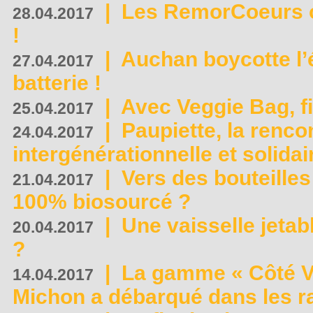
|
Les RemorCoeurs on
28.04.2017
!
|
Auchan boycotte l’
27.04.2017
batterie !
|
Avec Veggie Bag, fi
25.04.2017
|
Paupiette, la renco
24.04.2017
intergénérationnelle et solidair
|
Vers des bouteilles
21.04.2017
100% biosourcé ?
|
Une vaisselle jeta
20.04.2017
?
|
La gamme « Côté Vé
14.04.2017
Michon a débarqué dans les r