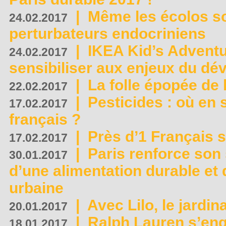
|
Même les écolos s
24.02.2017
perturbateurs endocriniens
|
IKEA Kid’s Adventu
24.02.2017
sensibiliser aux enjeux du d
|
La folle épopée de 
22.02.2017
|
Pesticides : où en 
17.02.2017
français ?
|
Près d’1 Français su
17.02.2017
|
Paris renforce son
30.01.2017
d’une alimentation durable et 
urbaine
|
Avec Lilo, le jardin
20.01.2017
|
Ralph Lauren s’eng
18.01.2017