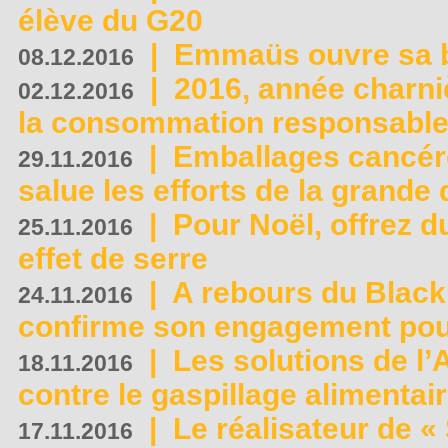
élève du G20
|
Emmaüs ouvre sa bo
08.12.2016
|
2016, année charni
02.12.2016
la consommation responsable
|
Emballages cancér
29.11.2016
salue les efforts de la grande 
|
Pour Noël, offrez d
25.11.2016
effet de serre
|
A rebours du Black
24.11.2016
confirme son engagement pour
|
Les solutions de l
18.11.2016
contre le gaspillage alimentair
|
Le réalisateur de «
17.11.2016