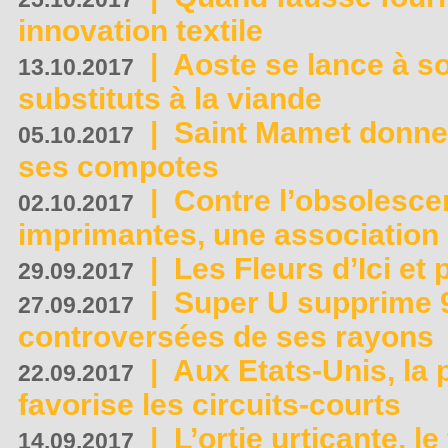
innovation textile
|
Aoste se lance à so
13.10.2017
substituts à la viande
|
Saint Mamet donne 
05.10.2017
ses compotes
|
Contre l’obsolesc
02.10.2017
imprimantes, une association 
|
Les Fleurs d’Ici et p
29.09.2017
|
Super U supprime 
27.09.2017
controversées de ses rayons
|
Aux Etats-Unis, la
22.09.2017
favorise les circuits-courts
|
L’ortie urticante, le
14.09.2017