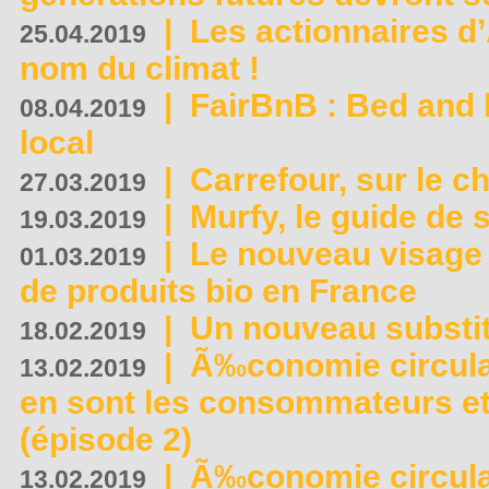
|
Les actionnaires 
25.04.2019
nom du climat !
|
FairBnB : Bed and 
08.04.2019
local
|
Carrefour, sur le c
27.03.2019
|
Murfy, le guide de 
19.03.2019
|
Le nouveau visag
01.03.2019
de produits bio en France
|
Un nouveau substit
18.02.2019
|
Ã‰conomie circulair
13.02.2019
en sont les consommateurs et
(épisode 2)
|
Ã‰conomie circulair
13.02.2019