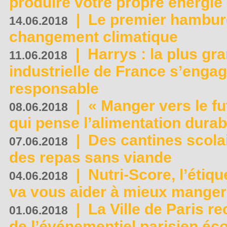
produire votre propre énergie
|
Le premier hambur
14.06.2018
changement climatique
|
Harrys : la plus gr
11.06.2018
industrielle de France s’engag
responsable
|
« Manger vers le fu
08.06.2018
qui pense l’alimentation dura
|
Des cantines scola
07.06.2018
des repas sans viande
|
Nutri-Score, l’étiqu
04.06.2018
va vous aider à mieux manger
|
La Ville de Paris r
01.06.2018
de l’événementiel parisien éc