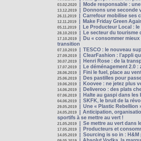
|
Mode responsable : une f
03.02.2020
|
Donnons une seconde vi
13.12.2019
|
Carrefour mobilise ses 
26.11.2019
|
Make Friday Green Again
12.11.2019
|
Le Producteur Local : le
05.11.2019
|
Le secteur du tourisme d
28.10.2019
|
Du « consommer mieux »
17.10.2019
transition
|
TESCO : le nouveau supe
07.10.2019
|
ClearFashion : l’appli q
27.09.2019
|
Henri Rose : de la tran
30.07.2019
|
Le déménagement 2.0 : z
17.07.2019
|
Fini le fuel, place au ven
28.06.2019
|
Des pastilles pour passe
25.06.2019
|
Koovee : ne jetez plus v
19.06.2019
|
Deliveroo : des plats ch
14.06.2019
|
Halte au gaspi dans les
07.06.2019
|
SKFK, le bruit de la rév
04.06.2019
|
Une « Plastic Rebellion
29.05.2019
|
Anticipation, organisat
24.05.2019
sportifs à se mettre au vert !
|
Se mettre au vert dans l
21.05.2019
|
Producteurs et consomma
17.05.2019
|
Sourcing is so in : H&
14.05.2019
|
Absolut Vodka, la marque
09.05.2019