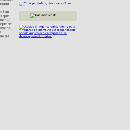
 bonne
rmi un
ux que
ibles à
isque de
unicipal
e
ide les