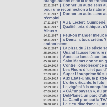
orangs-outans et de la forêt tropica
|
Donner un autre sens au
22.11.2017
pour une reconnection à la nature
|
Donner un autre sens au 
21.11.2017
réemploi
|
Au E.Leclerc Quimperlé,
17.11.2017
|
Qualité, prix, éthique : 
16.11.2017
Mieux »
|
Peut-on manger mieux s
14.11.2017
|
« Demain, tous crétins ?
09.11.2017
endocriniens
|
La pizza du 21e siècle s
06.11.2017
|
Quand fausse fourrure ri
25.10.2017
|
Aoste se lance à son tou
13.10.2017
|
Saint Mamet donne un g
05.10.2017
|
Contre l’obsolescence p
02.10.2017
|
Les Fleurs d’Ici et pas d’
29.09.2017
|
Super U supprime 90 su
27.09.2017
|
Aux Etats-Unis, la plate
22.09.2017
|
L’ortie urticante, le futur
14.09.2017
|
Le végétal à la conquête
12.09.2017
|
« CÅ“ur paysan », du p
07.09.2017
|
DéfiPlanet, un parc d’at
04.09.2017
|
La Camif promeut la TVA
01.09.2017
|
Le « crudivorisme », un 
30.08.2017