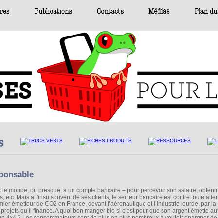
sponsable
t le monde, ou presque, a un compte bancaire – pour percevoir son salaire, obtenir
s, etc. Mais a l'insu souvent de ses clients, le secteur bancaire est contre toute atten
mier émetteur de CO2 en France, devant l’aéronautique et l’industrie lourde, par la
 projets qu’il finance. A quoi bon manger bio si c’est pour que son argent émette au
un 4x4 ? Les consommateurs sont de plus en plus nombreux à vouloir épargner de