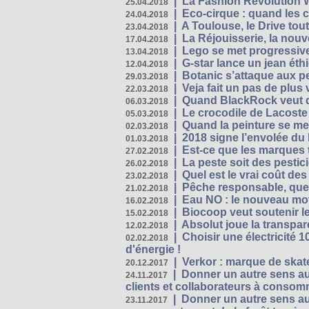
|
La Fashion Revolution 
25.04.2018
|
Eco-cirque : quand les 
24.04.2018
|
A Toulouse, le Drive tou
23.04.2018
|
La Réjouisserie, la nou
17.04.2018
|
Lego se met progressive
13.04.2018
|
G-star lance un jean éth
12.04.2018
|
Botanic s’attaque aux pe
29.03.2018
|
Veja fait un pas de plus
22.03.2018
|
Quand BlackRock veut do
06.03.2018
|
Le crocodile de Lacost
05.03.2018
|
Quand la peinture se met
02.03.2018
|
2018 signe l’envolée du
01.03.2018
|
Est-ce que les marques t
27.02.2018
|
La peste soit des pestic
26.02.2018
|
Quel est le vrai coût des
23.02.2018
|
Pêche responsable, quel
21.02.2018
|
Eau NO : le nouveau mo
16.02.2018
|
Biocoop veut soutenir le
15.02.2018
|
Absolut joue la transp
12.02.2018
|
Choisir une électricité
02.02.2018
d'énergie !
|
Verkor : marque de ska
20.12.2017
|
Donner un autre sens au 
24.11.2017
clients et collaborateurs à conso
|
Donner un autre sens au
23.11.2017