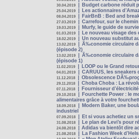
|
Budget carbone réduit pa
30.04.2019
|
Les actionnaires d’Amaz
25.04.2019
|
FairBnB : Bed and breakf
08.04.2019
|
Carrefour, sur le chemin
27.03.2019
|
Murfy, le guide de survi
19.03.2019
|
Le nouveau visage des 
01.03.2019
|
Un nouveau substitut au
18.02.2019
|
Ã‰conomie circulaire da
13.02.2019
(épisode 2)
|
Ã‰conomie circulaire da
13.02.2019
(épisode 1)
|
LOOP ou le Grand retour
11.02.2019
|
CARUUS, les sneakers qu
04.01.2019
|
Obsolescence DÃ‰prog
11.12.2018
|
Choba Choba : La révolu
29.11.2018
|
Fournisseur d’électricit
07.11.2018
|
Fourchette Power : le m
29.10.2018
alimentaires grâce à votre fourchet
|
Modern Baker, une boulan
18.09.2018
industriel
|
Et si vous achetiez un 
07.09.2018
|
Le plan de Levi’s pour 
31.08.2018
|
Adidas va bientôt dire a
24.08.2018
|
La Fashion Week d’Helsin
21.08.2018
|
« Mon Atelier Ecofrugal 