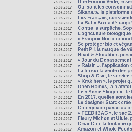
|
Une Fourmii Verte, le ser
28.08.2017
|
Qui sont les consommat
25.08.2017
|
Sikana.tv, la plateform
23.08.2017
|
Les Français, conscients
21.08.2017
|
La Baby Box a débarqué
18.08.2017
|
Contre la surpêche, Soph
17.08.2017
|
L’agriculture biologique
16.08.2017
|
« Franprix Noé » répond
10.08.2017
|
Se protéger bio et végan,
09.08.2017
|
Petit Pli, la marque de 
07.08.2017
|
Head & Shoulders pense
03.08.2017
|
« Jour du Dépassement Pl
02.08.2017
|
« Raisin », l’application 
01.08.2017
|
La loi sur la vente des 
31.07.2017
|
Shop & Give, le service q
27.07.2017
|
« Krak’hen », le projet 
25.07.2017
|
Open Homes, la plateform
24.07.2017
|
Le « Sonic Slinger » : l
07.07.2017
|
En 2017, quelles sont le
04.07.2017
|
Le designer Starck crée 
03.07.2017
|
Greenpeace passe au cri
30.06.2017
|
« FEEDitBAG », le sac 2.
29.06.2017
|
Fleury Michon et Ulule,
27.06.2017
|
CleanCup, la fontaine qui
26.06.2017
|
Amazon et Whole Foods n
23.06.2017