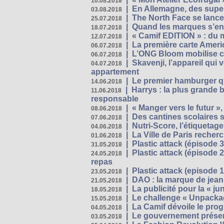
10.08.2018
|
En Allemagne, des superm
03.08.2018
|
The North Face se lance
25.07.2018
|
Quand les marques s’eng
18.07.2018
|
« Camif EDITION » : du 
12.07.2018
|
La première carte Ameri
06.07.2018
|
L’ONG Bloom mobilise co
06.07.2018
|
Skavenji, l’appareil qui
04.07.2018
appartement
|
Le premier hamburger q
14.06.2018
|
Harrys : la plus grande 
11.06.2018
responsable
|
« Manger vers le futur »
08.06.2018
|
Des cantines scolaires 
07.06.2018
|
Nutri-Score, l’étiquetag
04.06.2018
|
La Ville de Paris recher
01.06.2018
|
Plastic attack (épisode 
31.05.2018
|
Plastic attack (épisode
24.05.2018
repas
|
Plastic attack (episode 1
23.05.2018
|
DAO : la marque de jean 
21.05.2018
|
La publicité pour la « j
18.05.2018
|
Le challenge « Unpackag
15.05.2018
|
La Camif dévoile le pr
04.05.2018
|
Le gouvernement présen
03.05.2018