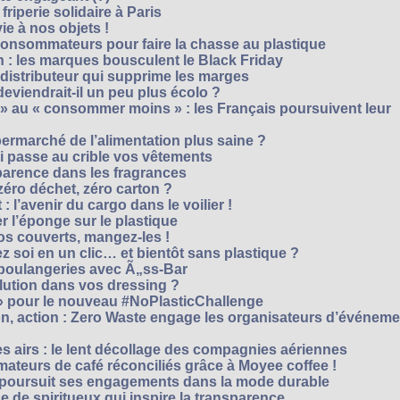
riperie solidaire à Paris
e à nos objets !
consommateurs pour faire la chasse au plastique
 : les marques bousculent le Black Friday
 distributeur qui supprime les marges
eviendrait-il un peu plus écolo ?
 au « consommer moins » : les Français poursuivent leur
rmarché de l’alimentation plus saine ?
ui passe au crible vos vêtements
sparence dans les fragrances
éro déchet, zéro carton ?
t : l’avenir du cargo dans le voilier !
r l’éponge sur le plastique
os couverts, mangez-les !
ez soi en un clic… et bientôt sans plastique ?
 boulangeries avec Ã„ss-Bar
olution dans vos dressing ?
 » pour le nouveau #NoPlasticChallenge
ion, action : Zero Waste engage les organisateurs d’événem
es airs : le lent décollage des compagnies aériennes
teurs de café réconciliés grâce à Moyee coffee !
M poursuit ses engagements dans la mode durable
 de spiritueux qui inspire la transparence