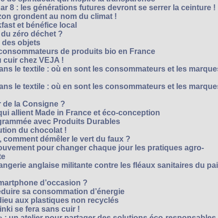
r 8 : les générations futures devront se serrer la ceinture !
on grondent au nom du climat !
ast et bénéfice local
 du zéro déchet ?
e des objets
consommateurs de produits bio en France
 cuir chez VEJA !
ns le textile : où en sont les consommateurs et les marque
ns le textile : où en sont les consommateurs et les marque
 de la Consigne ?
i allient Made in France et éco-conception
rammée avec Produits Durables
tion du chocolat !
é, comment démêler le vert du faux ?
ouvement pour changer chaque jour les pratiques agro-
te
gerie anglaise militante contre les fléaux sanitaires du pa
smartphone d’occasion ?
réduire sa consommation d’énergie
dieu aux plastiques non recyclés
ki se fera sans cuir !
» : un atelier pour partager des solutions éco-responsables