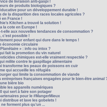
vice de livraison anti-gaspi !
eurs de produits biologiques ?
e éducative pour un développement durable !
 de la disparition des races locales agricoles ?
 en France !
ie’s Kitchen a trouvé la solution !
 a la cote en Europe !
-t-elle aux nouvelles tendances de consommation ?
 c’est possible !
vêtement pour enfant qui dure dans le temps !
 économie circulaire
anétaire » : info ou intox ?
qui fait la promotion du vin naturel
pesticides chimiques est-elle vraiment respectée ?
ui milite contre le gaspillage alimentaire
qui transforme les peaux de poissons en cuir
e qui accueille les réfugiés
e burger qui limite la consommation de viande
s entreprises françaises engagées pour le bien-être animal 
une bière bio
ble les appareils numériques
0 qui sert à faire son potager
 partenaires pour le #MangerMieux
 distribue et lave les gobelets !
e forment plus qu’un ...