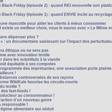
le
 Black Friday (épisode 2) : quand REI renouvelle son plaid
Black Friday (épisode 1) : quand ENVIE incite au recyclage
 une mascotte pour aider les clients à mieux consommer
s’il existe un meilleur choix, vous le saurez avec « Le Même e
ans dépenser plus ?
 » : un documentaire saisissant sur l’impact des perturbate
era éthique ou ne sera pas
me avec innovation textile
r dans les substituts à la viande
oût équitable à ses compotes
rogrammée des imprimantes, une association porte plainte
ailleurs !
bstances controversées de ses rayons
forme WildKale favorise les circuits-courts
 du textile ?
 des fast-foods !
roducteur au consommateur !
traction d’un nouveau genre
 responsable !
régime alimentaire qui séduit