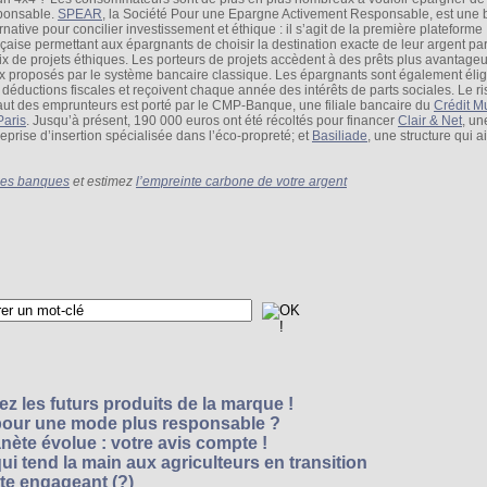
ponsable.
SPEAR
, la Société Pour une Epargne Activement Responsable, est une
rnative pour concilier investissement et éthique : il s’agit de la première plateforme
nçaise permettant aux épargnants de choisir la destination exacte de leur argent pa
ix de projets éthiques. Les porteurs de projets accèdent à des prêts plus avantage
x proposés par le système bancaire classique. Les épargnants sont également élig
 déductions fiscales et reçoivent chaque année des intérêts de parts sociales. Le r
aut des emprunteurs est porté par le CMP-Banque, une filiale bancaire du
Crédit M
Paris
. Jusqu’à présent, 190 000 euros ont été récoltés pour financer
Clair & Net
, un
reprise d’insertion spécialisée dans l’éco-propreté; et
Basiliade
, une structure qui a
r les banques
et estimez
l’empreinte carbone de votre argent
z les futurs produits de la marque !
 pour une mode plus responsable ?
nète évolue : votre avis compte !
i tend la main aux agriculteurs en transition
cte engageant (?)