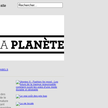
 des
te le
 nature
tant
 manière