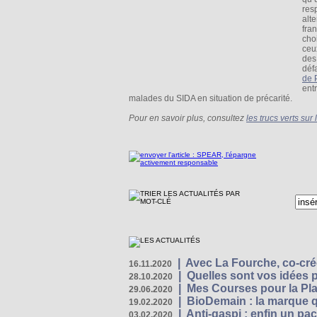
res
alte
fra
cho
ceu
des
déf
de 
ent
malades du SIDA en situation de précarité.
Pour en savoir plus, consultez
les trucs verts su
|
Avec La Fourche, co-crée
16.11.2020
|
Quelles sont vos idées
28.10.2020
|
Mes Courses pour la Pla
29.06.2020
|
BioDemain : la marque qu
19.02.2020
|
Anti-gaspi : enfin un pa
03.02.2020