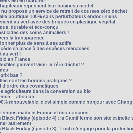
Week est en marche !
chapiteaux repensent leur business model
t nu propose un service de retrait de courses zéro déchet
velle boutique 100% sans perturbateurs endocriniens
ment au vert avec des briques en plastique végétal
ique, durable et éco-conçu
sticides des soins animaliers !
 vers la transparence
nner plus de sens à ses actifs
e cède sa place à des espèces menacées
 au vert !
 bio en France
extiles peuvent viser le zéro déchet ?
ides
 prix bas ?
les sont les bonnes pratiques ?
t d’ordre des cosmétiques
s agriculteurs dans la conversion au bio
arence… absolue
 100% renouvelable, c’est simple comme bonjour avec Chan
te shoes made in France et éco-conçues
Black Friday (épisode 4) : la Camif ferme son site et incite 
mmer autrement
 Black Friday (épisode 3) : Lush s’engage pour la protecti