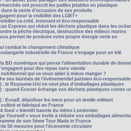
archés ont proscrit les pailles jetables en plastique
 dans la vente d’occasion de ses produits
agent pour la visibilité des LGBT+
mobilier co-créé, innovant et éco-responsable
can Express qui réduit les déchets plastique dans les océa
ntre la pêche électrique, destructrice des milieux marins
 vous permet de produire votre propre énergie verte en
ui combat le changement climatique
boulangerie industrielle de France s’engage pour un blé
, la BD numérique qui pense l’alimentation durable de dema
s’engagent pour des repas sans viande
e nutritionnel qui va vous aider à mieux manger ?
che ses lauréats de l’événementiel parisien éco-responsable
3) : le Royaume-Uni ne veut plus d’emballages plastiques
 2) : quand Ecover échange vos déchets plastiques contre u
) : Ecoalf, dépolluer les mers pour un textile militant
cultivé et fabriqué en France
unk food » bientôt bannie du métro Londonien
e Yourself » vous invite à réduire vos emballages alimenta
ogramme de son 5ème Tour Made in France
te 50 mesures pour l‘économie circulaire