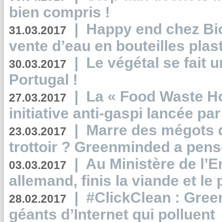
bien compris !
|
Happy end chez Bio
31.03.2017
vente d’eau en bouteilles plas
|
Le végétal se fait 
30.03.2017
Portugal !
|
La « Food Waste Hot
27.03.2017
initiative anti-gaspi lancée pa
|
Marre des mégots q
23.03.2017
trottoir ? Greenminded a pens
|
Au Ministère de l’
03.03.2017
allemand, finis la viande et le
|
#ClickClean : Gree
28.02.2017
géants d’Internet qui polluent