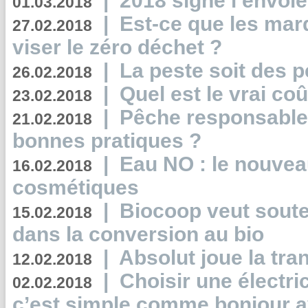
|
2018 signe l’envol
01.03.2018
|
Est-ce que les mar
27.02.2018
viser le zéro déchet ?
|
La peste soit des p
26.02.2018
|
Quel est le vrai coû
23.02.2018
|
Pêche responsable,
21.02.2018
bonnes pratiques ?
|
Eau NO : le nouvea
16.02.2018
cosmétiques
|
Biocoop veut souten
15.02.2018
dans la conversion au bio
|
Absolut joue la tr
12.02.2018
|
Choisir une électri
02.02.2018
c’est simple comme bonjour 