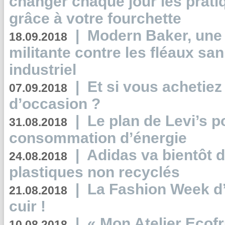
changer chaque jour les prati
grâce à votre fourchette
|
Modern Baker, une 
18.09.2018
militante contre les fléaux san
industriel
|
Et si vous achetie
07.09.2018
d’occasion ?
|
Le plan de Levi’s p
31.08.2018
consommation d’énergie
|
Adidas va bientôt d
24.08.2018
plastiques non recyclés
|
La Fashion Week d’
21.08.2018
cuir !
|
« Mon Atelier Ecofr
10.08.2018