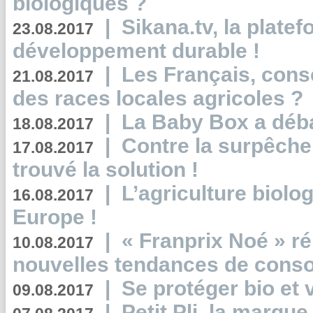
biologiques ?
|
Sikana.tv, la plate
23.08.2017
développement durable !
|
Les Français, consc
21.08.2017
des races locales agricoles ?
|
La Baby Box a déb
18.08.2017
|
Contre la surpêche
17.08.2017
trouvé la solution !
|
L’agriculture biolo
16.08.2017
Europe !
|
« Franprix Noé » ré
10.08.2017
nouvelles tendances de cons
|
Se protéger bio et 
09.08.2017
|
Petit Pli, la marqu