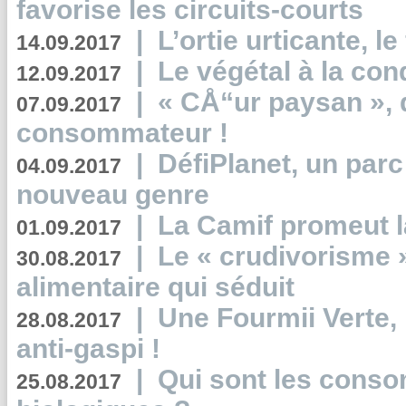
favorise les circuits-courts
|
L’ortie urticante, le
14.09.2017
|
Le végétal à la con
12.09.2017
|
« CÅ“ur paysan », 
07.09.2017
consommateur !
|
DéfiPlanet, un parc
04.09.2017
nouveau genre
|
La Camif promeut l
01.09.2017
|
Le « crudivorisme 
30.08.2017
alimentaire qui séduit
|
Une Fourmii Verte, 
28.08.2017
anti-gaspi !
|
Qui sont les cons
25.08.2017