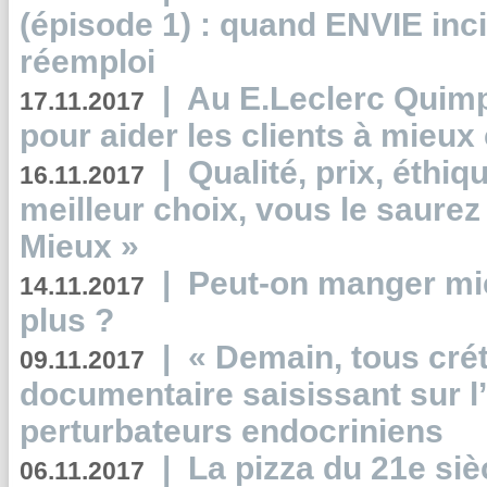
(épisode 1) : quand ENVIE inci
réemploi
|
Au E.Leclerc Quimp
17.11.2017
pour aider les clients à mie
|
Qualité, prix, éthiqu
16.11.2017
meilleur choix, vous le saure
Mieux »
|
Peut-on manger mi
14.11.2017
plus ?
|
« Demain, tous crét
09.11.2017
documentaire saisissant sur l
perturbateurs endocriniens
|
La pizza du 21e siè
06.11.2017