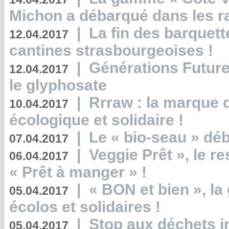
Michon a débarqué dans les r
|
La fin des barquett
12.04.2017
cantines strasbourgeoises !
|
Générations Future
12.04.2017
le glyphosate
|
Rrraw : la marque 
10.04.2017
écologique et solidaire !
|
Le « bio-seau » déb
07.04.2017
|
Veggie Prêt », le r
06.04.2017
« Prêt à manger » !
|
« BON et bien », l
05.04.2017
écolos et solidaires !
|
Stop aux déchets i
05.04.2017