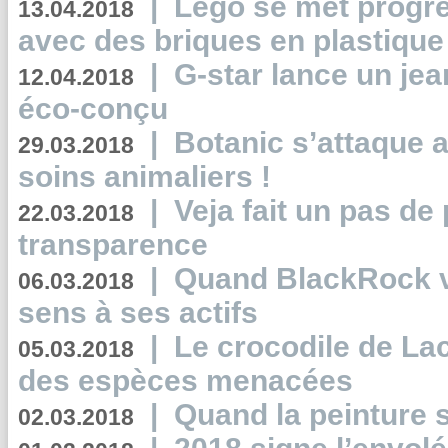
|
Lego se met progr
13.04.2018
avec des briques en plastique
|
G-star lance un jea
12.04.2018
éco-conçu
|
Botanic s’attaque 
29.03.2018
soins animaliers !
|
Veja fait un pas de 
22.03.2018
transparence
|
Quand BlackRock v
06.03.2018
sens à ses actifs
|
Le crocodile de La
05.03.2018
des espèces menacées
|
Quand la peinture s
02.03.2018