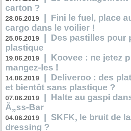
carton ?
|
Fini le fuel, place a
28.06.2019
cargo dans le voilier !
|
Des pastilles pour 
25.06.2019
plastique
|
Koovee : ne jetez p
19.06.2019
mangez-les !
|
Deliveroo : des pla
14.06.2019
et bientôt sans plastique ?
|
Halte au gaspi dan
07.06.2019
Ã„ss-Bar
|
SKFK, le bruit de l
04.06.2019
dressing ?