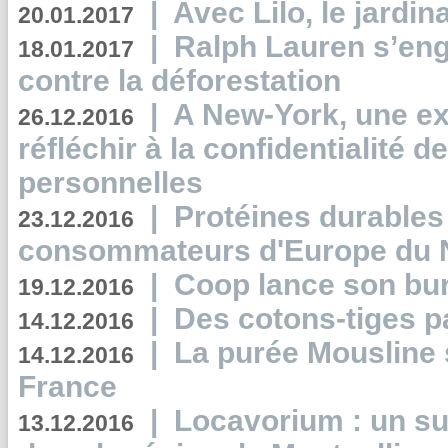
|
Avec Lilo, le jardin
20.01.2017
|
Ralph Lauren s’eng
18.01.2017
contre la déforestation
|
A New-York, une exp
26.12.2016
réfléchir à la confidentialité 
personnelles
|
Protéines durables 
23.12.2016
consommateurs d'Europe du 
|
Coop lance son bur
19.12.2016
|
Des cotons-tiges pa
14.12.2016
|
La purée Mousline 
14.12.2016
France
|
Locavorium : un s
13.12.2016