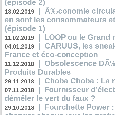
(épisode 2)
|
Ã‰conomie circulair
13.02.2019
en sont les consommateurs et
(épisode 1)
|
LOOP ou le Grand r
11.02.2019
|
CARUUS, les sneake
04.01.2019
France et éco-conception
|
Obsolescence DÃ
11.12.2018
Produits Durables
|
Choba Choba : La r
29.11.2018
|
Fournisseur d’élec
07.11.2018
démêler le vert du faux ?
|
Fourchette Power 
29.10.2018