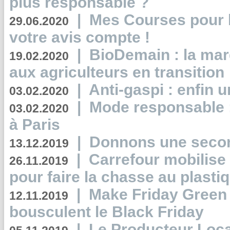
plus responsable ?
|
Mes Courses pour l
29.06.2020
votre avis compte !
|
BioDemain : la mar
19.02.2020
aux agriculteurs en transition
|
Anti-gaspi : enfin 
03.02.2020
|
Mode responsable : 
03.02.2020
à Paris
|
Donnons une second
13.12.2019
|
Carrefour mobilis
26.11.2019
pour faire la chasse au plasti
|
Make Friday Green 
12.11.2019
bousculent le Black Friday
|
Le Producteur Local