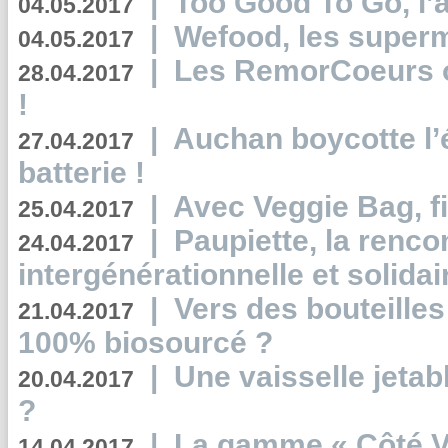
|
Too Good To Go, l’a
04.05.2017
|
Wefood, les superm
04.05.2017
|
Les RemorCoeurs on
28.04.2017
!
|
Auchan boycotte l’
27.04.2017
batterie !
|
Avec Veggie Bag, fi
25.04.2017
|
Paupiette, la renco
24.04.2017
intergénérationnelle et solidair
|
Vers des bouteilles
21.04.2017
100% biosourcé ?
|
Une vaisselle jeta
20.04.2017
?
|
La gamme « Côté Vé
14.04.2017