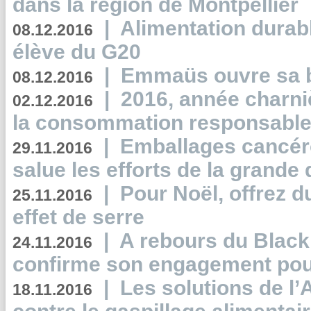
dans la région de Montpellier
|
Alimentation durab
08.12.2016
élève du G20
|
Emmaüs ouvre sa bo
08.12.2016
|
2016, année charni
02.12.2016
la consommation responsable
|
Emballages cancér
29.11.2016
salue les efforts de la grande 
|
Pour Noël, offrez d
25.11.2016
effet de serre
|
A rebours du Black
24.11.2016
confirme son engagement pour
|
Les solutions de l
18.11.2016