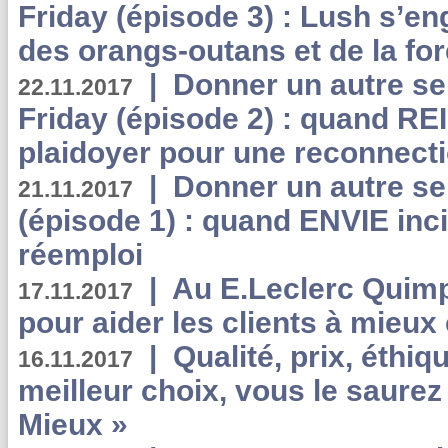
Friday (épisode 3) : Lush s’en
des orangs-outans et de la for
|
Donner un autre se
22.11.2017
Friday (épisode 2) : quand RE
plaidoyer pour une reconnecti
|
Donner un autre se
21.11.2017
(épisode 1) : quand ENVIE inci
réemploi
|
Au E.Leclerc Quimp
17.11.2017
pour aider les clients à mie
|
Qualité, prix, éthiqu
16.11.2017
meilleur choix, vous le saure
Mieux »