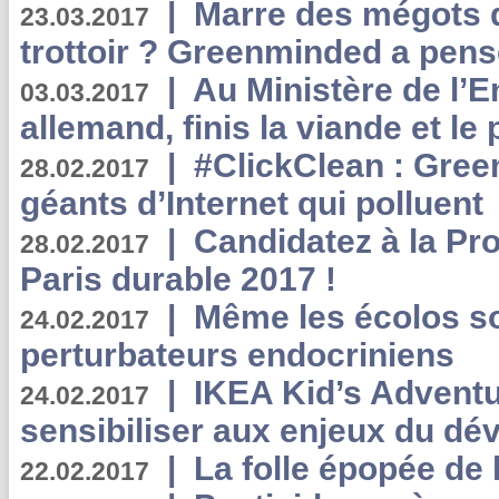
|
Marre des mégots q
23.03.2017
trottoir ? Greenminded a pens
|
Au Ministère de l’
03.03.2017
allemand, finis la viande et le
|
#ClickClean : Gree
28.02.2017
géants d’Internet qui polluent
|
Candidatez à la Pr
28.02.2017
Paris durable 2017 !
|
Même les écolos s
24.02.2017
perturbateurs endocriniens
|
IKEA Kid’s Adventu
24.02.2017
sensibiliser aux enjeux du d
|
La folle épopée de 
22.02.2017