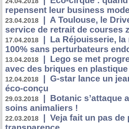
|
Eco-cirque : quand
24.04.2018
repensent leur business mode
|
A Toulouse, le Driv
23.04.2018
service de retrait de courses 
|
La Réjouisserie, la
17.04.2018
100% sans perturbateurs end
|
Lego se met progr
13.04.2018
avec des briques en plastique
|
G-star lance un jea
12.04.2018
éco-conçu
|
Botanic s’attaque 
29.03.2018
soins animaliers !
|
Veja fait un pas de 
22.03.2018
transparence