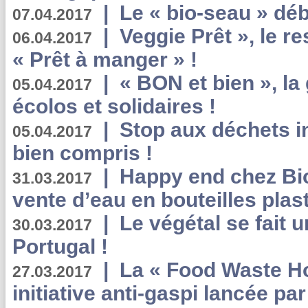
|
Le « bio-seau » déb
07.04.2017
|
Veggie Prêt », le r
06.04.2017
« Prêt à manger » !
|
« BON et bien », l
05.04.2017
écolos et solidaires !
|
Stop aux déchets i
05.04.2017
bien compris !
|
Happy end chez Bio
31.03.2017
vente d’eau en bouteilles plas
|
Le végétal se fait 
30.03.2017
Portugal !
|
La « Food Waste Hot
27.03.2017
initiative anti-gaspi lancée pa