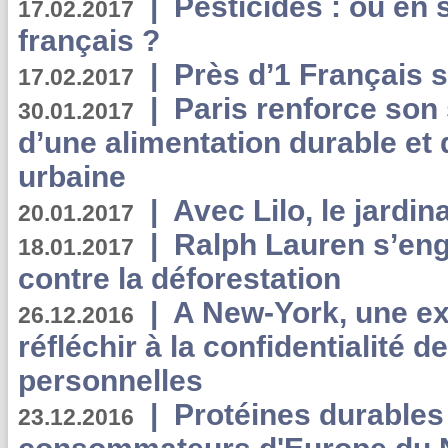
|
Pesticides : où en 
17.02.2017
français ?
|
Près d’1 Français su
17.02.2017
|
Paris renforce son
30.01.2017
d’une alimentation durable et 
urbaine
|
Avec Lilo, le jardin
20.01.2017
|
Ralph Lauren s’eng
18.01.2017
contre la déforestation
|
A New-York, une exp
26.12.2016
réfléchir à la confidentialité 
personnelles
|
Protéines durables 
23.12.2016