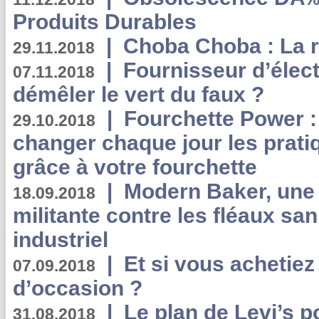
Produits Durables
|
Choba Choba : La r
29.11.2018
|
Fournisseur d’élec
07.11.2018
démêler le vert du faux ?
|
Fourchette Power 
29.10.2018
changer chaque jour les prati
grâce à votre fourchette
|
Modern Baker, une 
18.09.2018
militante contre les fléaux san
industriel
|
Et si vous achetie
07.09.2018
d’occasion ?
|
Le plan de Levi’s p
31.08.2018