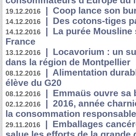
consommateurs d'Europe du 
|
Coop lance son bur
19.12.2016
|
Des cotons-tiges pa
14.12.2016
|
La purée Mousline 
14.12.2016
France
|
Locavorium : un s
13.12.2016
dans la région de Montpellier
|
Alimentation durab
08.12.2016
élève du G20
|
Emmaüs ouvre sa bo
08.12.2016
|
2016, année charni
02.12.2016
la consommation responsable
|
Emballages cancér
29.11.2016
salue les efforts de la grande 