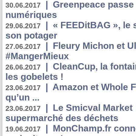
|
Greenpeace passe a
30.06.2017
numériques
|
« FEEDitBAG », le s
29.06.2017
son potager
|
Fleury Michon et Ul
27.06.2017
#MangerMieux
|
CleanCup, la fontai
26.06.2017
les gobelets !
|
Amazon et Whole F
23.06.2017
qu’un ...
|
Le Smicval Market :
23.06.2017
supermarché des déchets
|
MonChamp.fr conne
19.06.2017