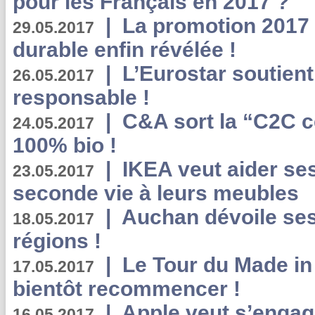
pour les Français en 2017 ?
|
La promotion 2017 
29.05.2017
durable enfin révélée !
|
L’Eurostar soutient
26.05.2017
responsable !
|
C&A sort la “C2C c
24.05.2017
100% bio !
|
IKEA veut aider se
23.05.2017
seconde vie à leurs meubles
|
Auchan dévoile se
18.05.2017
régions !
|
Le Tour du Made in
17.05.2017
bientôt recommencer !
|
Apple veut s’engage
16.05.2017