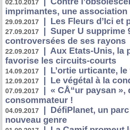
|
Contre l’obsolesc
02.10.2017
imprimantes, une association 
|
Les Fleurs d’Ici et p
29.09.2017
|
Super U supprime 
27.09.2017
controversées de ses rayons
|
Aux Etats-Unis, la
22.09.2017
favorise les circuits-courts
|
L’ortie urticante, le
14.09.2017
|
Le végétal à la con
12.09.2017
|
« CÅ“ur paysan », 
07.09.2017
consommateur !
|
DéfiPlanet, un parc
04.09.2017
nouveau genre
|
La Camif promeut l