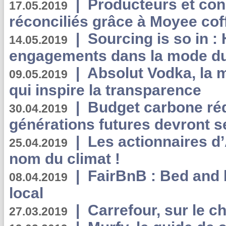
|
Producteurs et co
17.05.2019
réconciliés grâce à Moyee cof
|
Sourcing is so in 
14.05.2019
engagements dans la mode du
|
Absolut Vodka, la 
09.05.2019
qui inspire la transparence
|
Budget carbone rédu
30.04.2019
générations futures devront se
|
Les actionnaires 
25.04.2019
nom du climat !
|
FairBnB : Bed and 
08.04.2019
local
|
Carrefour, sur le c
27.03.2019