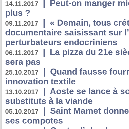
|
Peut-on manger mi
14.11.2017
plus ?
|
« Demain, tous crét
09.11.2017
documentaire saisissant sur l
perturbateurs endocriniens
|
La pizza du 21e siè
06.11.2017
sera pas
|
Quand fausse fourr
25.10.2017
innovation textile
|
Aoste se lance à so
13.10.2017
substituts à la viande
|
Saint Mamet donne 
05.10.2017
ses compotes