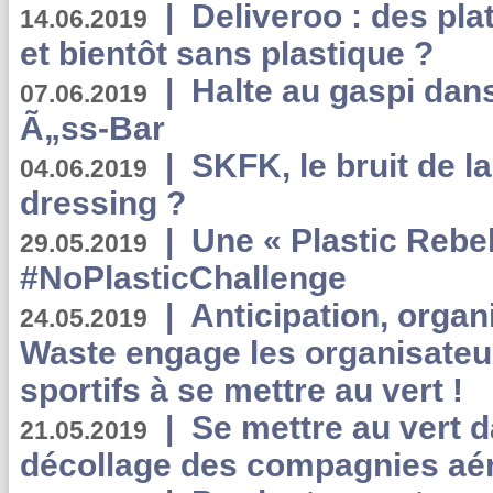
|
Deliveroo : des pla
14.06.2019
et bientôt sans plastique ?
|
Halte au gaspi dan
07.06.2019
Ã„ss-Bar
|
SKFK, le bruit de l
04.06.2019
dressing ?
|
Une « Plastic Rebe
29.05.2019
#NoPlasticChallenge
|
Anticipation, organi
24.05.2019
Waste engage les organisate
sportifs à se mettre au vert !
|
Se mettre au vert da
21.05.2019
décollage des compagnies aé