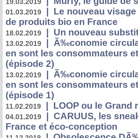
|
Murfy, le guide de 
19.03.2019
|
Le nouveau visag
01.03.2019
de produits bio en France
|
Un nouveau substit
18.02.2019
|
Ã‰conomie circulair
13.02.2019
en sont les consommateurs et
(épisode 2)
|
Ã‰conomie circulair
13.02.2019
en sont les consommateurs et
(épisode 1)
|
LOOP ou le Grand r
11.02.2019
|
CARUUS, les sneake
04.01.2019
France et éco-conception
|
Obsolescence DÃ
11.12.2018