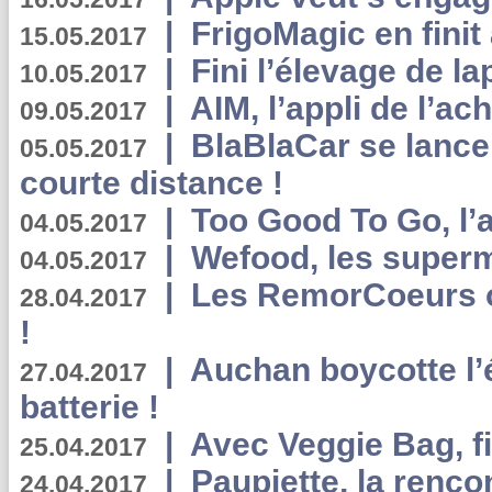
|
FrigoMagic en finit 
15.05.2017
|
Fini l’élevage de la
10.05.2017
|
AIM, l’appli de l’ac
09.05.2017
|
BlaBlaCar se lance
05.05.2017
courte distance !
|
Too Good To Go, l’a
04.05.2017
|
Wefood, les superm
04.05.2017
|
Les RemorCoeurs on
28.04.2017
!
|
Auchan boycotte l’
27.04.2017
batterie !
|
Avec Veggie Bag, fi
25.04.2017
|
Paupiette, la renco
24.04.2017