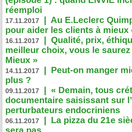
réemploi
|
Au E.Leclerc Quimp
17.11.2017
pour aider les clients à mie
|
Qualité, prix, éthiqu
16.11.2017
meilleur choix, vous le saure
Mieux »
|
Peut-on manger mi
14.11.2017
plus ?
|
« Demain, tous crét
09.11.2017
documentaire saisissant sur l
perturbateurs endocriniens
|
La pizza du 21e siè
06.11.2017
sera pas