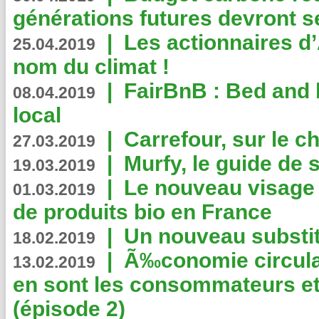
générations futures devront se
|
Les actionnaires 
25.04.2019
nom du climat !
|
FairBnB : Bed and 
08.04.2019
local
|
Carrefour, sur le c
27.03.2019
|
Murfy, le guide de 
19.03.2019
|
Le nouveau visag
01.03.2019
de produits bio en France
|
Un nouveau substit
18.02.2019
|
Ã‰conomie circulair
13.02.2019
en sont les consommateurs et
(épisode 2)