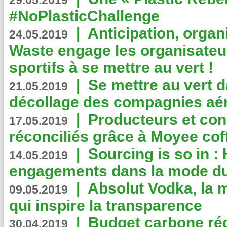
29.05.2019
#NoPlasticChallenge
|
Anticipation, organi
24.05.2019
Waste engage les organisate
sportifs à se mettre au vert !
|
Se mettre au vert da
21.05.2019
décollage des compagnies aé
|
Producteurs et co
17.05.2019
réconciliés grâce à Moyee cof
|
Sourcing is so in 
14.05.2019
engagements dans la mode du
|
Absolut Vodka, la 
09.05.2019
qui inspire la transparence
|
Budget carbone rédu
30.04.2019