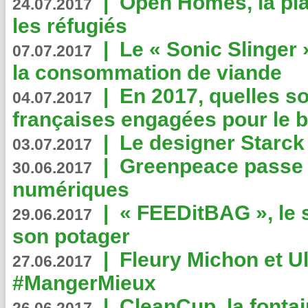
|
Open Homes, la pla
24.07.2017
les réfugiés
|
Le « Sonic Slinger »
07.07.2017
la consommation de viande
|
En 2017, quelles so
04.07.2017
françaises engagées pour le b
|
Le designer Starck 
03.07.2017
|
Greenpeace passe a
30.06.2017
numériques
|
« FEEDitBAG », le s
29.06.2017
son potager
|
Fleury Michon et Ul
27.06.2017
#MangerMieux
|
CleanCup, la fontai