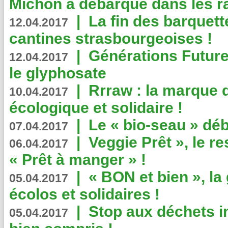
Michon a débarqué dans les r
|
La fin des barquett
12.04.2017
cantines strasbourgeoises !
|
Générations Future
12.04.2017
le glyphosate
|
Rrraw : la marque 
10.04.2017
écologique et solidaire !
|
Le « bio-seau » déb
07.04.2017
|
Veggie Prêt », le r
06.04.2017
« Prêt à manger » !
|
« BON et bien », l
05.04.2017
écolos et solidaires !
|
Stop aux déchets i
05.04.2017