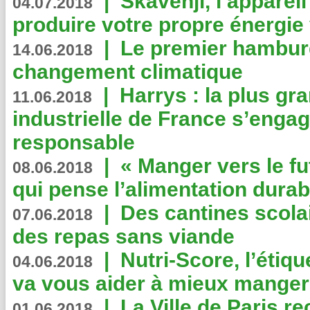
|
Skavenji, l’apparei
04.07.2018
produire votre propre énergie
|
Le premier hambur
14.06.2018
changement climatique
|
Harrys : la plus gr
11.06.2018
industrielle de France s’engag
responsable
|
« Manger vers le fu
08.06.2018
qui pense l’alimentation dura
|
Des cantines scola
07.06.2018
des repas sans viande
|
Nutri-Score, l’étiqu
04.06.2018
va vous aider à mieux manger
|
La Ville de Paris r
01.06.2018