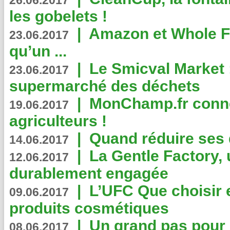
26.06.2017
les gobelets !
|
Amazon et Whole F
23.06.2017
qu’un ...
|
Le Smicval Market :
23.06.2017
supermarché des déchets
|
MonChamp.fr conne
19.06.2017
agriculteurs !
|
Quand réduire ses 
14.06.2017
|
La Gentle Factory, 
12.06.2017
durablement engagée
|
L’UFC Que choisir e
09.06.2017
produits cosmétiques
|
Un grand pas pour 
08.06.2017