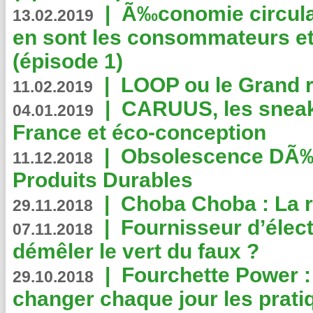
|
Ã‰conomie circulair
13.02.2019
en sont les consommateurs et
(épisode 1)
|
LOOP ou le Grand r
11.02.2019
|
CARUUS, les sneake
04.01.2019
France et éco-conception
|
Obsolescence DÃ
11.12.2018
Produits Durables
|
Choba Choba : La r
29.11.2018
|
Fournisseur d’élec
07.11.2018
démêler le vert du faux ?
|
Fourchette Power 
29.10.2018
changer chaque jour les prati