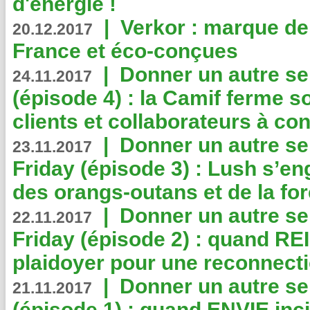
d'énergie !
|
Verkor : marque de
20.12.2017
France et éco-conçues
|
Donner un autre se
24.11.2017
(épisode 4) : la Camif ferme so
clients et collaborateurs à 
|
Donner un autre se
23.11.2017
Friday (épisode 3) : Lush s’en
des orangs-outans et de la for
|
Donner un autre se
22.11.2017
Friday (épisode 2) : quand RE
plaidoyer pour une reconnecti
|
Donner un autre se
21.11.2017
(épisode 1) : quand ENVIE inci