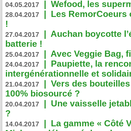
|
Wefood, les superm
04.05.2017
|
Les RemorCoeurs on
28.04.2017
!
|
Auchan boycotte l’
27.04.2017
batterie !
|
Avec Veggie Bag, fi
25.04.2017
|
Paupiette, la renco
24.04.2017
intergénérationnelle et solidair
|
Vers des bouteilles
21.04.2017
100% biosourcé ?
|
Une vaisselle jeta
20.04.2017
?
|
La gamme « Côté Vé
14.04.2017