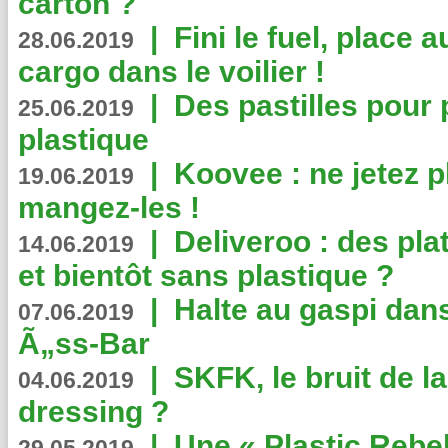
carton ?
|
Fini le fuel, place a
28.06.2019
cargo dans le voilier !
|
Des pastilles pour 
25.06.2019
plastique
|
Koovee : ne jetez p
19.06.2019
mangez-les !
|
Deliveroo : des pla
14.06.2019
et bientôt sans plastique ?
|
Halte au gaspi dan
07.06.2019
Ã„ss-Bar
|
SKFK, le bruit de l
04.06.2019
dressing ?
|
Une « Plastic Rebe