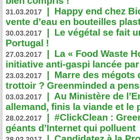
bien compris !
|
Happy end chez Bio
31.03.2017
vente d’eau en bouteilles plas
|
Le végétal se fait 
30.03.2017
Portugal !
|
La « Food Waste Hot
27.03.2017
initiative anti-gaspi lancée pa
|
Marre des mégots q
23.03.2017
trottoir ? Greenminded a pens
|
Au Ministère de l’
03.03.2017
allemand, finis la viande et le
|
#ClickClean : Gree
28.02.2017
géants d’Internet qui polluent
|
Candidatez à la Pr
28.02.2017