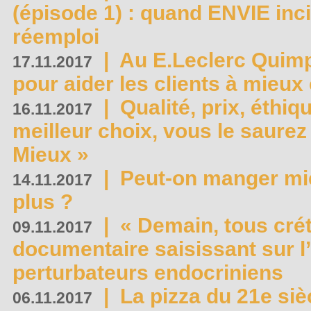
(épisode 1) : quand ENVIE inci
réemploi
|
Au E.Leclerc Quimp
17.11.2017
pour aider les clients à mie
|
Qualité, prix, éthiqu
16.11.2017
meilleur choix, vous le saure
Mieux »
|
Peut-on manger mi
14.11.2017
plus ?
|
« Demain, tous crét
09.11.2017
documentaire saisissant sur l
perturbateurs endocriniens
|
La pizza du 21e siè
06.11.2017