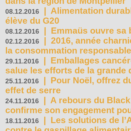
dans la région de Montpellier
|
Alimentation durab
08.12.2016
élève du G20
|
Emmaüs ouvre sa bo
08.12.2016
|
2016, année charni
02.12.2016
la consommation responsable
|
Emballages cancér
29.11.2016
salue les efforts de la grande 
|
Pour Noël, offrez d
25.11.2016
effet de serre
|
A rebours du Black
24.11.2016
confirme son engagement pour
|
Les solutions de l
18.11.2016
contre le gaspillage alimentair