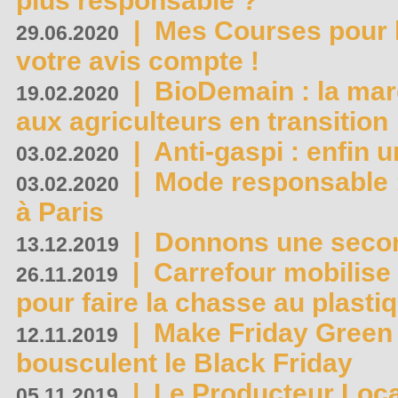
plus responsable ?
|
Mes Courses pour l
29.06.2020
votre avis compte !
|
BioDemain : la mar
19.02.2020
aux agriculteurs en transition
|
Anti-gaspi : enfin 
03.02.2020
|
Mode responsable : 
03.02.2020
à Paris
|
Donnons une second
13.12.2019
|
Carrefour mobilis
26.11.2019
pour faire la chasse au plasti
|
Make Friday Green 
12.11.2019
bousculent le Black Friday
|
Le Producteur Local
05.11.2019