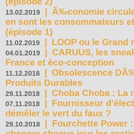
(épisode 2)
|
Ã‰conomie circulair
13.02.2019
en sont les consommateurs et
(épisode 1)
|
LOOP ou le Grand r
11.02.2019
|
CARUUS, les sneake
04.01.2019
France et éco-conception
|
Obsolescence DÃ
11.12.2018
Produits Durables
|
Choba Choba : La r
29.11.2018
|
Fournisseur d’élec
07.11.2018
démêler le vert du faux ?
|
Fourchette Power 
29.10.2018
changer chaque jour les prati