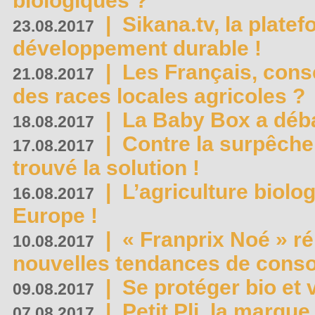
biologiques ?
|
Sikana.tv, la plate
23.08.2017
développement durable !
|
Les Français, consc
21.08.2017
des races locales agricoles ?
|
La Baby Box a déb
18.08.2017
|
Contre la surpêche
17.08.2017
trouvé la solution !
|
L’agriculture biolo
16.08.2017
Europe !
|
« Franprix Noé » ré
10.08.2017
nouvelles tendances de cons
|
Se protéger bio et 
09.08.2017
|
Petit Pli, la marqu
07.08.2017