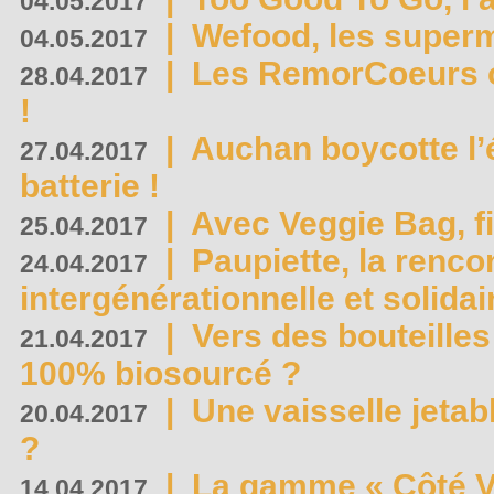
04.05.2017
|
Wefood, les superm
04.05.2017
|
Les RemorCoeurs on
28.04.2017
!
|
Auchan boycotte l’
27.04.2017
batterie !
|
Avec Veggie Bag, fi
25.04.2017
|
Paupiette, la renco
24.04.2017
intergénérationnelle et solidair
|
Vers des bouteilles
21.04.2017
100% biosourcé ?
|
Une vaisselle jeta
20.04.2017
?
|
La gamme « Côté Vé
14.04.2017