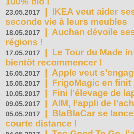
100% bio !
|
IKEA veut aider se
23.05.2017
seconde vie à leurs meubles
|
Auchan dévoile se
18.05.2017
régions !
|
Le Tour du Made in
17.05.2017
bientôt recommencer !
|
Apple veut s’engage
16.05.2017
|
FrigoMagic en finit 
15.05.2017
|
Fini l’élevage de la
10.05.2017
|
AIM, l’appli de l’ac
09.05.2017
|
BlaBlaCar se lance
05.05.2017
courte distance !
|
Too Good To Go, l’a