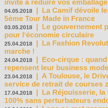
invite à réduire vos emballage
|
La Camif dévoile 
04.05.2018
5ème Tour Made in France
|
Le gouvernement p
03.05.2018
pour l‘économie circulaire
|
La Fashion Revolut
25.04.2018
marche !
|
Eco-cirque : quand
24.04.2018
repensent leur business mode
|
A Toulouse, le Driv
23.04.2018
service de retrait de courses 
|
La Réjouisserie, la
17.04.2018
100% sans perturbateurs end