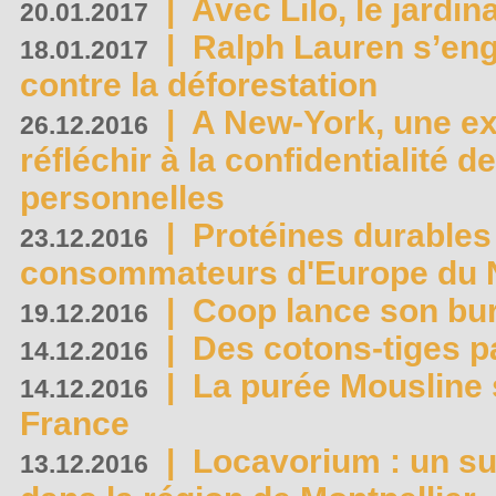
|
Avec Lilo, le jardin
20.01.2017
|
Ralph Lauren s’eng
18.01.2017
contre la déforestation
|
A New-York, une exp
26.12.2016
réfléchir à la confidentialité 
personnelles
|
Protéines durables 
23.12.2016
consommateurs d'Europe du 
|
Coop lance son bur
19.12.2016
|
Des cotons-tiges pa
14.12.2016
|
La purée Mousline 
14.12.2016
France
|
Locavorium : un s
13.12.2016