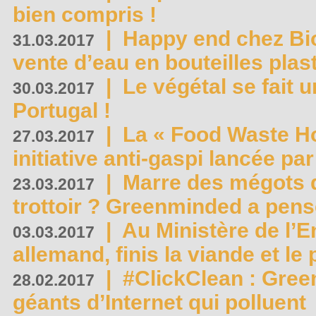
bien compris !
|
Happy end chez Bio
31.03.2017
vente d’eau en bouteilles plas
|
Le végétal se fait 
30.03.2017
Portugal !
|
La « Food Waste Hot
27.03.2017
initiative anti-gaspi lancée pa
|
Marre des mégots q
23.03.2017
trottoir ? Greenminded a pens
|
Au Ministère de l’
03.03.2017
allemand, finis la viande et le
|
#ClickClean : Gree
28.02.2017
géants d’Internet qui polluent