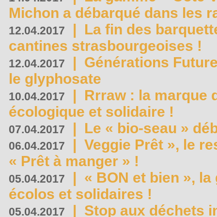
Michon a débarqué dans les r
|
La fin des barquett
12.04.2017
cantines strasbourgeoises !
|
Générations Future
12.04.2017
le glyphosate
|
Rrraw : la marque 
10.04.2017
écologique et solidaire !
|
Le « bio-seau » déb
07.04.2017
|
Veggie Prêt », le r
06.04.2017
« Prêt à manger » !
|
« BON et bien », l
05.04.2017
écolos et solidaires !
|
Stop aux déchets i
05.04.2017