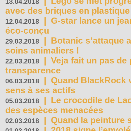
|
Lego se met progr
13.04.2018
avec des briques en plastique
|
G-star lance un jea
12.04.2018
éco-conçu
|
Botanic s’attaque 
29.03.2018
soins animaliers !
|
Veja fait un pas de 
22.03.2018
transparence
|
Quand BlackRock v
06.03.2018
sens à ses actifs
|
Le crocodile de La
05.03.2018
des espèces menacées
|
Quand la peinture s
02.03.2018
|
2018 signe l’envol
01.03.2018