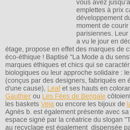
vous avez jusqu’au
emplettes à prix c
développement dur
moment de courir 
parisiennes. Leur
a vu le jour en d
étage, propose en effet des marques de cr
éco-éthique ! Baptisé "La Mode a du sens
marques éthiques et chics qui se caractér
biologiques ou leur approche solidaire : le
(conçus par des designers, fabriqués en éd
d'une cause),
Leaf
et ses hauts en color
Gauthier
ou
Les Fées de Bengale
côtoien
les baskets
Veja
ou encore les bijoux de
l
Agnès b. est également présente avec sa 
espace signé par la créatrice du slogan "T
au recyclage est également dispensée par 