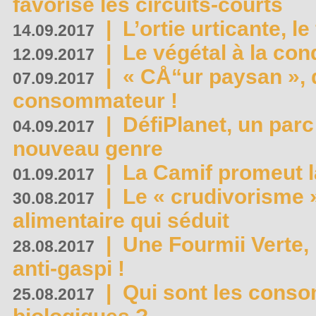
favorise les circuits-courts
|
L’ortie urticante, le
14.09.2017
|
Le végétal à la con
12.09.2017
|
« CÅ“ur paysan », 
07.09.2017
consommateur !
|
DéfiPlanet, un parc
04.09.2017
nouveau genre
|
La Camif promeut l
01.09.2017
|
Le « crudivorisme 
30.08.2017
alimentaire qui séduit
|
Une Fourmii Verte, 
28.08.2017
anti-gaspi !
|
Qui sont les cons
25.08.2017