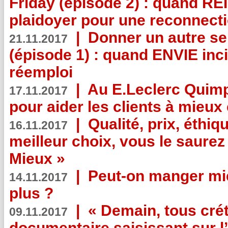
Friday (épisode 2) : quand RE
plaidoyer pour une reconnecti
|
Donner un autre se
21.11.2017
(épisode 1) : quand ENVIE inci
réemploi
|
Au E.Leclerc Quimp
17.11.2017
pour aider les clients à mie
|
Qualité, prix, éthiqu
16.11.2017
meilleur choix, vous le saure
Mieux »
|
Peut-on manger mi
14.11.2017
plus ?
|
« Demain, tous crét
09.11.2017
documentaire saisissant sur l