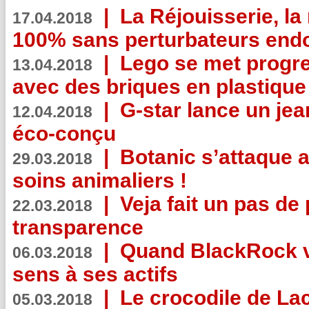
|
La Réjouisserie, la
17.04.2018
100% sans perturbateurs end
|
Lego se met progr
13.04.2018
avec des briques en plastique
|
G-star lance un jea
12.04.2018
éco-conçu
|
Botanic s’attaque 
29.03.2018
soins animaliers !
|
Veja fait un pas de 
22.03.2018
transparence
|
Quand BlackRock v
06.03.2018
sens à ses actifs
|
Le crocodile de La
05.03.2018