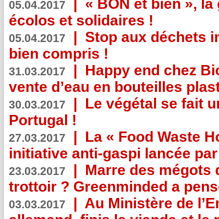
|
« BON et bien », l
05.04.2017
écolos et solidaires !
|
Stop aux déchets i
05.04.2017
bien compris !
|
Happy end chez Bio
31.03.2017
vente d’eau en bouteilles plas
|
Le végétal se fait 
30.03.2017
Portugal !
|
La « Food Waste Hot
27.03.2017
initiative anti-gaspi lancée pa
|
Marre des mégots q
23.03.2017
trottoir ? Greenminded a pens
|
Au Ministère de l’
03.03.2017