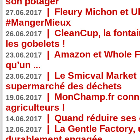
son potager
|
Fleury Michon et Ul
27.06.2017
#MangerMieux
|
CleanCup, la fontai
26.06.2017
les gobelets !
|
Amazon et Whole F
23.06.2017
qu’un ...
|
Le Smicval Market :
23.06.2017
supermarché des déchets
|
MonChamp.fr conne
19.06.2017
agriculteurs !
|
Quand réduire ses 
14.06.2017
|
La Gentle Factory, 
12.06.2017
durablement engagée