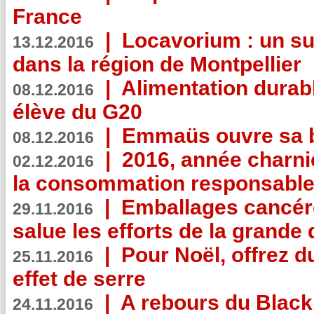
France
|
Locavorium : un s
13.12.2016
dans la région de Montpellier
|
Alimentation durab
08.12.2016
élève du G20
|
Emmaüs ouvre sa bo
08.12.2016
|
2016, année charni
02.12.2016
la consommation responsable
|
Emballages cancér
29.11.2016
salue les efforts de la grande 
|
Pour Noël, offrez d
25.11.2016
effet de serre
|
A rebours du Black
24.11.2016