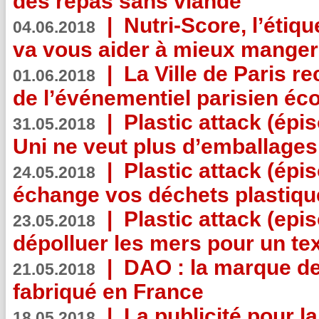
des repas sans viande
|
Nutri-Score, l’étiqu
04.06.2018
va vous aider à mieux manger
|
La Ville de Paris r
01.06.2018
de l’événementiel parisien éc
|
Plastic attack (épi
31.05.2018
Uni ne veut plus d’emballages
|
Plastic attack (épi
24.05.2018
échange vos déchets plastiqu
|
Plastic attack (epis
23.05.2018
dépolluer les mers pour un text
|
DAO : la marque de 
21.05.2018
fabriqué en France
|
La publicité pour la
18.05.2018