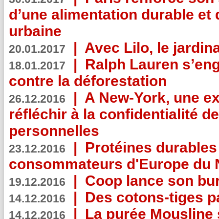
d’une alimentation durable et 
urbaine
|
Avec Lilo, le jardin
20.01.2017
|
Ralph Lauren s’eng
18.01.2017
contre la déforestation
|
A New-York, une exp
26.12.2016
réfléchir à la confidentialité 
personnelles
|
Protéines durables 
23.12.2016
consommateurs d'Europe du 
|
Coop lance son bur
19.12.2016
|
Des cotons-tiges pa
14.12.2016
|
La purée Mousline 
14.12.2016