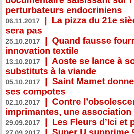
perturbateurs endocriniens
|
La pizza du 21e siè
06.11.2017
sera pas
|
Quand fausse fourr
25.10.2017
innovation textile
|
Aoste se lance à so
13.10.2017
substituts à la viande
|
Saint Mamet donne 
05.10.2017
ses compotes
|
Contre l’obsolesc
02.10.2017
imprimantes, une association 
|
Les Fleurs d’Ici et p
29.09.2017
|
Super U supprime 
27.09.2017