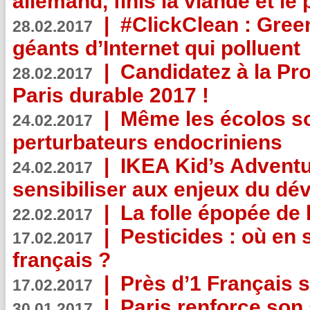
allemand, finis la viande et le
|
#ClickClean : Gree
28.02.2017
géants d’Internet qui polluent
|
Candidatez à la Pr
28.02.2017
Paris durable 2017 !
|
Même les écolos s
24.02.2017
perturbateurs endocriniens
|
IKEA Kid’s Adventu
24.02.2017
sensibiliser aux enjeux du d
|
La folle épopée de 
22.02.2017
|
Pesticides : où en 
17.02.2017
français ?
|
Près d’1 Français su
17.02.2017
|
Paris renforce son
30.01.2017