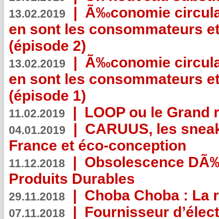
|
Ã‰conomie circulair
13.02.2019
en sont les consommateurs et
(épisode 2)
|
Ã‰conomie circulair
13.02.2019
en sont les consommateurs et
(épisode 1)
|
LOOP ou le Grand r
11.02.2019
|
CARUUS, les sneake
04.01.2019
France et éco-conception
|
Obsolescence DÃ
11.12.2018
Produits Durables
|
Choba Choba : La r
29.11.2018
|
Fournisseur d’élec
07.11.2018