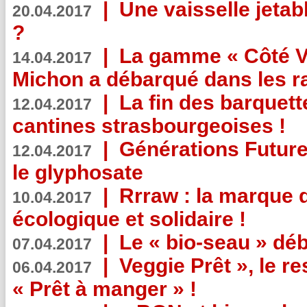
|
Une vaisselle jeta
20.04.2017
?
|
La gamme « Côté Vé
14.04.2017
Michon a débarqué dans les r
|
La fin des barquett
12.04.2017
cantines strasbourgeoises !
|
Générations Future
12.04.2017
le glyphosate
|
Rrraw : la marque 
10.04.2017
écologique et solidaire !
|
Le « bio-seau » déb
07.04.2017
|
Veggie Prêt », le r
06.04.2017
« Prêt à manger » !