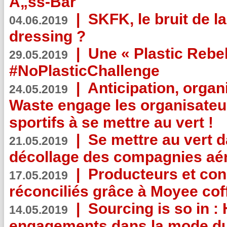
Ã„ss-Bar
|
SKFK, le bruit de l
04.06.2019
dressing ?
|
Une « Plastic Rebe
29.05.2019
#NoPlasticChallenge
|
Anticipation, organi
24.05.2019
Waste engage les organisate
sportifs à se mettre au vert !
|
Se mettre au vert da
21.05.2019
décollage des compagnies aé
|
Producteurs et co
17.05.2019
réconciliés grâce à Moyee cof
|
Sourcing is so in 
14.05.2019
engagements dans la mode du