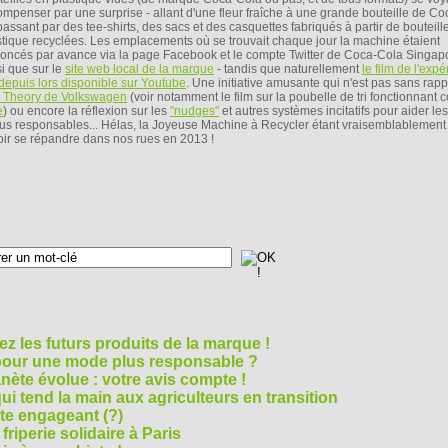
ompenser par une surprise - allant d'une fleur fraîche à une grande bouteille de C
passant par des tee-shirts, des sacs et des casquettes fabriqués à partir de bouteill
stique recyclées. Les emplacements où se trouvait chaque jour la machine étaient
oncés par avance via la page Facebook et le compte Twitter de Coca-Cola Singap
si que sur le
site web local de la marque
- tandis que naturellement
le film de l'exp
 depuis lors disponible sur Youtube
. Une initiative amusante qui n'est pas sans rapp
 Theory de Volkswagen
(voir notamment le film sur la poubelle de tri fonctionnant
e
) ou encore la réflexion sur les
"nudges"
et autres systèmes incitatifs pour aider les
 responsables... Hélas, la Joyeuse Machine à Recycler étant vraisemblablement
voir se répandre dans nos rues en 2013 !
z les futurs produits de la marque !
 pour une mode plus responsable ?
nète évolue : votre avis compte !
i tend la main aux agriculteurs en transition
cte engageant (?)
riperie solidaire à Paris