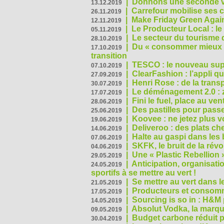
|
Donnons une seconde vi
13.12.2019
|
Carrefour mobilise ses 
26.11.2019
|
Make Friday Green Again
12.11.2019
|
Le Producteur Local : le
05.11.2019
|
Le secteur du tourisme d
28.10.2019
|
Du « consommer mieux »
17.10.2019
transition
|
TESCO : le nouveau supe
07.10.2019
|
ClearFashion : l’appli q
27.09.2019
|
Henri Rose : de la tran
30.07.2019
|
Le déménagement 2.0 : z
17.07.2019
|
Fini le fuel, place au ven
28.06.2019
|
Des pastilles pour passe
25.06.2019
|
Koovee : ne jetez plus v
19.06.2019
|
Deliveroo : des plats ch
14.06.2019
|
Halte au gaspi dans les
07.06.2019
|
SKFK, le bruit de la rév
04.06.2019
|
Une « Plastic Rebellion
29.05.2019
|
Anticipation, organisat
24.05.2019
sportifs à se mettre au vert !
|
Se mettre au vert dans l
21.05.2019
|
Producteurs et consomma
17.05.2019
|
Sourcing is so in : H&
14.05.2019
|
Absolut Vodka, la marque
09.05.2019
|
Budget carbone réduit pa
30.04.2019