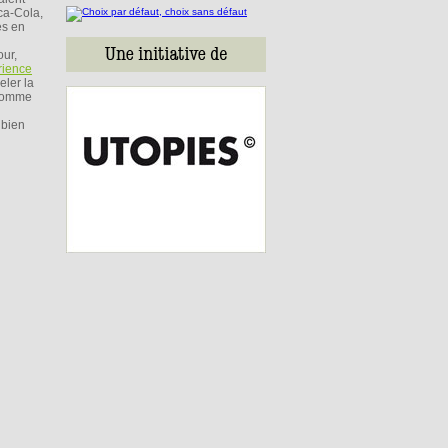
oca-Cola,
es en
our,
érience
eler la
 comme
 bien