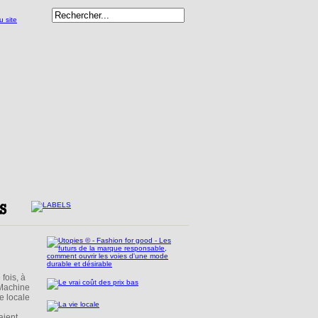
fois, à
 Machine
e locale
aient