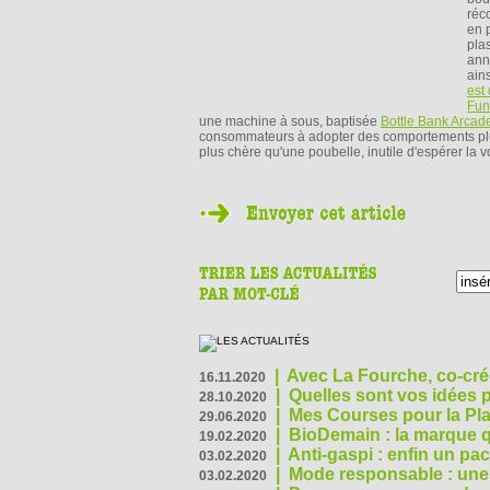
réc
en 
pla
ann
ain
est
Fun
une machine à sous, baptisée
Bottle Bank Arcad
consommateurs à adopter des comportements plus
plus chère qu'une poubelle, inutile d'espérer la 
|
Avec La Fourche, co-crée
16.11.2020
|
Quelles sont vos idées
28.10.2020
|
Mes Courses pour la Pla
29.06.2020
|
BioDemain : la marque qu
19.02.2020
|
Anti-gaspi : enfin un pa
03.02.2020
|
Mode responsable : une f
03.02.2020