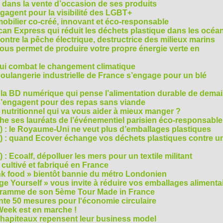
 dans la vente d’occasion de ses produits
agent pour la visibilité des LGBT+
mobilier co-créé, innovant et éco-responsable
can Express qui réduit les déchets plastique dans les océa
ntre la pêche électrique, destructrice des milieux marins
 vous permet de produire votre propre énergie verte en
ui combat le changement climatique
boulangerie industrielle de France s’engage pour un blé
, la BD numérique qui pense l’alimentation durable de dema
s’engagent pour des repas sans viande
e nutritionnel qui va vous aider à mieux manger ?
che ses lauréats de l’événementiel parisien éco-responsable
3) : le Royaume-Uni ne veut plus d’emballages plastiques
 2) : quand Ecover échange vos déchets plastiques contre u
) : Ecoalf, dépolluer les mers pour un textile militant
cultivé et fabriqué en France
unk food » bientôt bannie du métro Londonien
e Yourself » vous invite à réduire vos emballages alimenta
ogramme de son 5ème Tour Made in France
te 50 mesures pour l‘économie circulaire
Week est en marche !
chapiteaux repensent leur business model