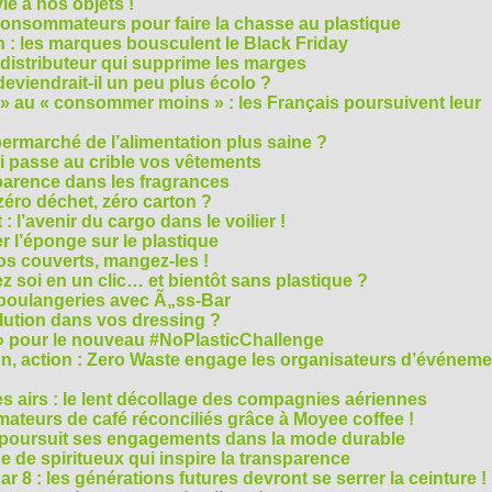
e à nos objets !
consommateurs pour faire la chasse au plastique
 : les marques bousculent le Black Friday
 distributeur qui supprime les marges
eviendrait-il un peu plus écolo ?
 au « consommer moins » : les Français poursuivent leur
rmarché de l’alimentation plus saine ?
ui passe au crible vos vêtements
sparence dans les fragrances
éro déchet, zéro carton ?
t : l’avenir du cargo dans le voilier !
r l’éponge sur le plastique
os couverts, mangez-les !
ez soi en un clic… et bientôt sans plastique ?
 boulangeries avec Ã„ss-Bar
olution dans vos dressing ?
 » pour le nouveau #NoPlasticChallenge
ion, action : Zero Waste engage les organisateurs d’événem
es airs : le lent décollage des compagnies aériennes
teurs de café réconciliés grâce à Moyee coffee !
M poursuit ses engagements dans la mode durable
 de spiritueux qui inspire la transparence
r 8 : les générations futures devront se serrer la ceinture !