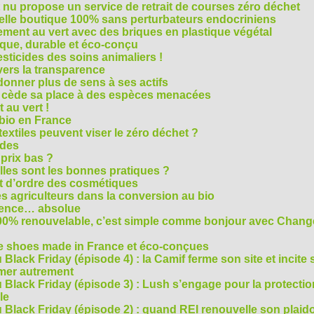
t nu propose un service de retrait de courses zéro déchet
velle boutique 100% sans perturbateurs endocriniens
ment au vert avec des briques en plastique végétal
ique, durable et éco-conçu
sticides des soins animaliers !
 vers la transparence
nner plus de sens à ses actifs
e cède sa place à des espèces menacées
 au vert !
 bio en France
extiles peuvent viser le zéro déchet ?
ides
 prix bas ?
les sont les bonnes pratiques ?
t d’ordre des cosmétiques
s agriculteurs dans la conversion au bio
arence… absolue
 100% renouvelable, c’est simple comme bonjour avec Chan
te shoes made in France et éco-conçues
Black Friday (épisode 4) : la Camif ferme son site et incite 
mmer autrement
 Black Friday (épisode 3) : Lush s’engage pour la protecti
le
 Black Friday (épisode 2) : quand REI renouvelle son plaid