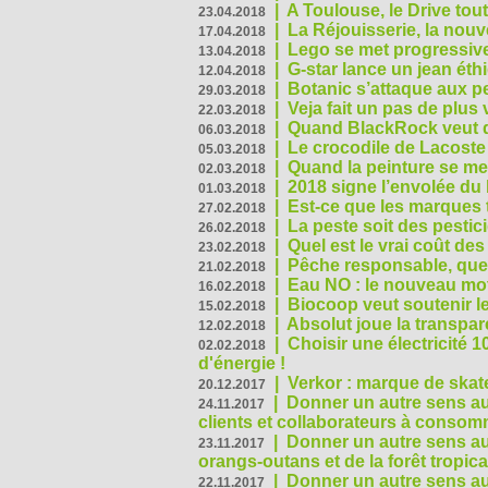
|
A Toulouse, le Drive tou
23.04.2018
|
La Réjouisserie, la nou
17.04.2018
|
Lego se met progressive
13.04.2018
|
G-star lance un jean éth
12.04.2018
|
Botanic s’attaque aux pe
29.03.2018
|
Veja fait un pas de plus
22.03.2018
|
Quand BlackRock veut do
06.03.2018
|
Le crocodile de Lacost
05.03.2018
|
Quand la peinture se met
02.03.2018
|
2018 signe l’envolée du
01.03.2018
|
Est-ce que les marques t
27.02.2018
|
La peste soit des pestic
26.02.2018
|
Quel est le vrai coût des
23.02.2018
|
Pêche responsable, quel
21.02.2018
|
Eau NO : le nouveau mo
16.02.2018
|
Biocoop veut soutenir le
15.02.2018
|
Absolut joue la transp
12.02.2018
|
Choisir une électricité
02.02.2018
d'énergie !
|
Verkor : marque de ska
20.12.2017
|
Donner un autre sens au 
24.11.2017
clients et collaborateurs à conso
|
Donner un autre sens au
23.11.2017
orangs-outans et de la forêt tropica
|
Donner un autre sens au
22.11.2017