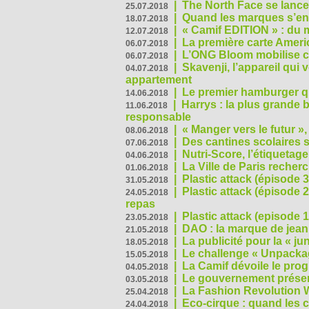
|
The North Face se lance
25.07.2018
|
Quand les marques s’eng
18.07.2018
|
« Camif EDITION » : du 
12.07.2018
|
La première carte Ameri
06.07.2018
|
L’ONG Bloom mobilise co
06.07.2018
|
Skavenji, l’appareil qui
04.07.2018
appartement
|
Le premier hamburger q
14.06.2018
|
Harrys : la plus grande 
11.06.2018
responsable
|
« Manger vers le futur »
08.06.2018
|
Des cantines scolaires 
07.06.2018
|
Nutri-Score, l’étiquetag
04.06.2018
|
La Ville de Paris recher
01.06.2018
|
Plastic attack (épisode 
31.05.2018
|
Plastic attack (épisode
24.05.2018
repas
|
Plastic attack (episode 1
23.05.2018
|
DAO : la marque de jean 
21.05.2018
|
La publicité pour la « j
18.05.2018
|
Le challenge « Unpackag
15.05.2018
|
La Camif dévoile le pr
04.05.2018
|
Le gouvernement présen
03.05.2018
|
La Fashion Revolution 
25.04.2018
|
Eco-cirque : quand les 
24.04.2018