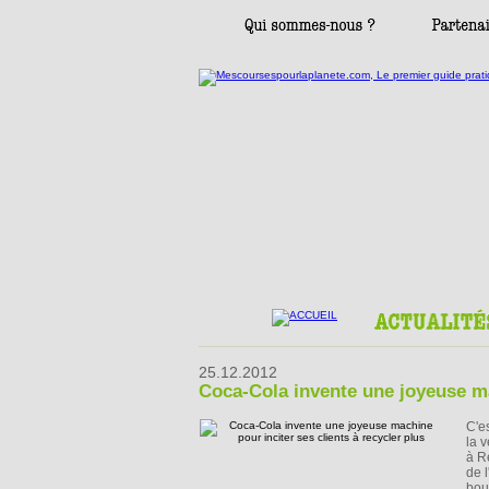
25.12.2012
Coca-Cola invente une joyeuse mac
C'e
la 
à R
de 
bou