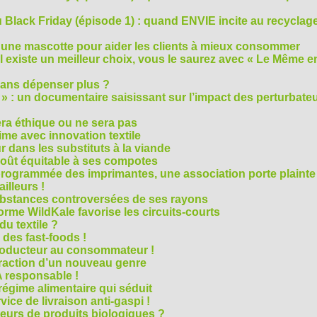
Black Friday (épisode 1) : quand ENVIE incite au recyclage
 une mascotte pour aider les clients à mieux consommer
s’il existe un meilleur choix, vous le saurez avec « Le Même e
ans dépenser plus ?
 » : un documentaire saisissant sur l’impact des perturbate
era éthique ou ne sera pas
me avec innovation textile
r dans les substituts à la viande
oût équitable à ses compotes
rogrammée des imprimantes, une association porte plainte
ailleurs !
bstances controversées de ses rayons
forme WildKale favorise les circuits-courts
 du textile ?
 des fast-foods !
roducteur au consommateur !
traction d’un nouveau genre
 responsable !
régime alimentaire qui séduit
vice de livraison anti-gaspi !
eurs de produits biologiques ?