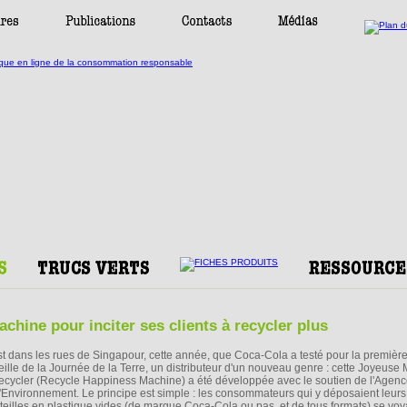
hine pour inciter ses clients à recycler plus
st dans les rues de Singapour, cette année, que Coca-Cola a testé pour la première 
veille de la Journée de la Terre, un distributeur d'un nouveau genre : cette Joyeuse
ecycler (Recycle Happiness Machine) a été développée avec le soutien de l'Agenc
l'Environnement. Le principe est simple : les consommateurs qui y déposaient leurs
teilles en plastique vides (de marque Coca-Cola ou pas, et de tous formats) se voy