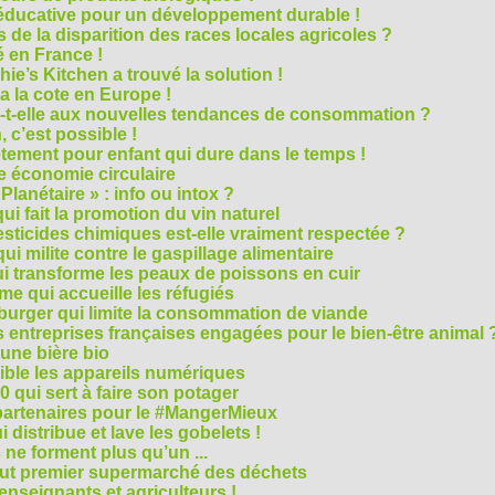
e éducative pour un développement durable !
 de la disparition des races locales agricoles ?
 en France !
ie’s Kitchen a trouvé la solution !
 a la cote en Europe !
-t-elle aux nouvelles tendances de consommation ?
 c’est possible !
vêtement pour enfant qui dure dans le temps !
 économie circulaire
anétaire » : info ou intox ?
qui fait la promotion du vin naturel
pesticides chimiques est-elle vraiment respectée ?
ui milite contre le gaspillage alimentaire
qui transforme les peaux de poissons en cuir
e qui accueille les réfugiés
e burger qui limite la consommation de viande
s entreprises françaises engagées pour le bien-être animal 
une bière bio
ble les appareils numériques
0 qui sert à faire son potager
 partenaires pour le #MangerMieux
 distribue et lave les gobelets !
e forment plus qu’un ...
tout premier supermarché des déchets
seignants et agriculteurs !