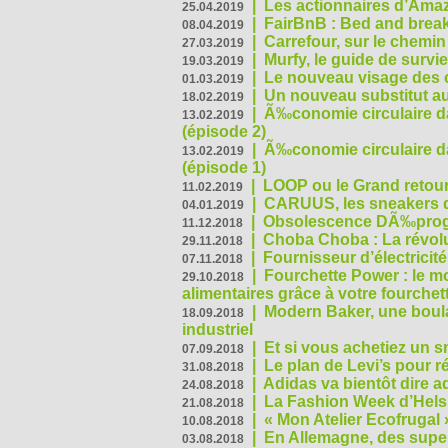
|
Les actionnaires d’Amaz
25.04.2019
|
FairBnB : Bed and breakf
08.04.2019
|
Carrefour, sur le chemin
27.03.2019
|
Murfy, le guide de survi
19.03.2019
|
Le nouveau visage des 
01.03.2019
|
Un nouveau substitut au
18.02.2019
|
Ã‰conomie circulaire da
13.02.2019
(épisode 2)
|
Ã‰conomie circulaire da
13.02.2019
(épisode 1)
|
LOOP ou le Grand retour
11.02.2019
|
CARUUS, les sneakers qu
04.01.2019
|
Obsolescence DÃ‰prog
11.12.2018
|
Choba Choba : La révolu
29.11.2018
|
Fournisseur d’électricit
07.11.2018
|
Fourchette Power : le m
29.10.2018
alimentaires grâce à votre fourchet
|
Modern Baker, une boulan
18.09.2018
industriel
|
Et si vous achetiez un 
07.09.2018
|
Le plan de Levi’s pour 
31.08.2018
|
Adidas va bientôt dire a
24.08.2018
|
La Fashion Week d’Helsin
21.08.2018
|
« Mon Atelier Ecofrugal 
10.08.2018
|
En Allemagne, des superm
03.08.2018