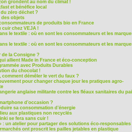
on grondent au nom du climat !
ast et bénéfice local
 du zéro déchet ?
e des objets
consommateurs de produits bio en France
 cuir chez VEJA !
ns le textile : où en sont les consommateurs et les marque
ns le textile : où en sont les consommateurs et les marque
 de la Consigne ?
i allient Made in France et éco-conception
rammée avec Produits Durables
tion du chocolat !
é, comment démêler le vert du faux ?
ouvement pour changer chaque jour les pratiques agro-
te
gerie anglaise militante contre les fléaux sanitaires du pa
smartphone d’occasion ?
réduire sa consommation d’énergie
dieu aux plastiques non recyclés
ki se fera sans cuir !
» : un atelier pour partager des solutions éco-responsables
archés ont proscrit les pailles jetables en plastique