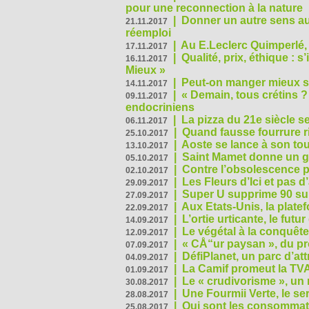
pour une reconnection à la nature
|
Donner un autre sens au 
21.11.2017
réemploi
|
Au E.Leclerc Quimperlé,
17.11.2017
|
Qualité, prix, éthique : 
16.11.2017
Mieux »
|
Peut-on manger mieux s
14.11.2017
|
« Demain, tous crétins ?
09.11.2017
endocriniens
|
La pizza du 21e siècle s
06.11.2017
|
Quand fausse fourrure ri
25.10.2017
|
Aoste se lance à son tou
13.10.2017
|
Saint Mamet donne un g
05.10.2017
|
Contre l’obsolescence p
02.10.2017
|
Les Fleurs d’Ici et pas d’
29.09.2017
|
Super U supprime 90 su
27.09.2017
|
Aux Etats-Unis, la plate
22.09.2017
|
L’ortie urticante, le futur
14.09.2017
|
Le végétal à la conquête
12.09.2017
|
« CÅ“ur paysan », du p
07.09.2017
|
DéfiPlanet, un parc d’at
04.09.2017
|
La Camif promeut la TVA
01.09.2017
|
Le « crudivorisme », un 
30.08.2017
|
Une Fourmii Verte, le ser
28.08.2017
|
Qui sont les consommat
25.08.2017