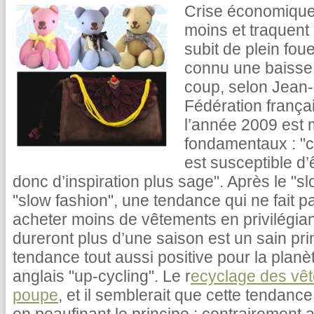
Crise économique 
moins et traquent 
subit de plein foue
connu une baisse
coup, selon Jean-
Fédération françai
l’année 2009 est 
fondamentaux : "ce
est susceptible d’
donc d’inspiration plus sage". Après le "sl
"slow fashion", une tendance qui ne fait p
acheter moins de vêtements en privilégiant
dureront plus d’une saison est un sain pr
tendance tout aussi positive pour la planèt
anglais "up-cycling". Le r
ecyclage des vêt
poupe
, et il semblerait que cette tendanc