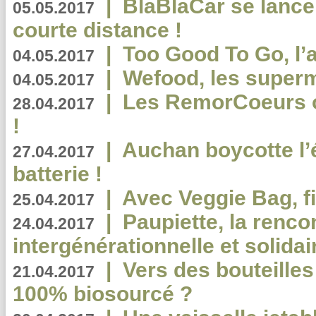
|
BlaBlaCar se lance
05.05.2017
courte distance !
|
Too Good To Go, l’a
04.05.2017
|
Wefood, les superm
04.05.2017
|
Les RemorCoeurs on
28.04.2017
!
|
Auchan boycotte l’
27.04.2017
batterie !
|
Avec Veggie Bag, fi
25.04.2017
|
Paupiette, la renco
24.04.2017
intergénérationnelle et solidair
|
Vers des bouteilles
21.04.2017
100% biosourcé ?