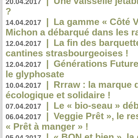
|
Une vaisselle jeta
20.04.2017
?
|
La gamme « Côté Vé
14.04.2017
Michon a débarqué dans les r
|
La fin des barquett
12.04.2017
cantines strasbourgeoises !
|
Générations Future
12.04.2017
le glyphosate
|
Rrraw : la marque 
10.04.2017
écologique et solidaire !
|
Le « bio-seau » déb
07.04.2017
|
Veggie Prêt », le r
06.04.2017
« Prêt à manger » !
|
« BON et bien », l
05.04.2017