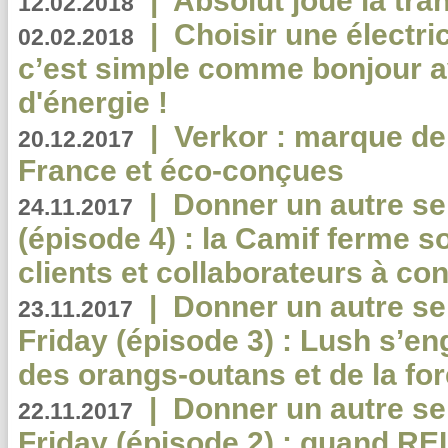
|
Absolut joue la tr
12.02.2018
|
Choisir une électri
02.02.2018
c’est simple comme bonjour 
d'énergie !
|
Verkor : marque de
20.12.2017
France et éco-conçues
|
Donner un autre se
24.11.2017
(épisode 4) : la Camif ferme so
clients et collaborateurs à 
|
Donner un autre se
23.11.2017
Friday (épisode 3) : Lush s’en
des orangs-outans et de la for
|
Donner un autre se
22.11.2017
Friday (épisode 2) : quand RE