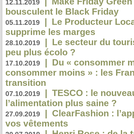
|
Make Friday Green 
12.11.2019
bousculent le Black Friday
|
Le Producteur Local
05.11.2019
supprime les marges
|
Le secteur du touri
28.10.2019
peu plus écolo ?
|
Du « consommer mi
17.10.2019
consommer moins » : les Fran
transition
|
TESCO : le nouvea
07.10.2019
l’alimentation plus saine ?
|
ClearFashion : l’ap
27.09.2019
vos vêtements
|
Henri Rose : de la