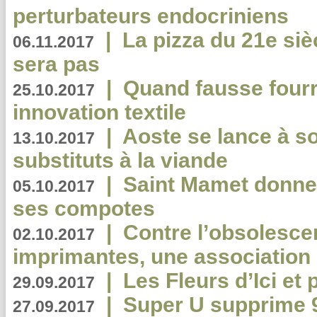
perturbateurs endocriniens
|
La pizza du 21e siè
06.11.2017
sera pas
|
Quand fausse fourr
25.10.2017
innovation textile
|
Aoste se lance à so
13.10.2017
substituts à la viande
|
Saint Mamet donne 
05.10.2017
ses compotes
|
Contre l’obsolesc
02.10.2017
imprimantes, une association 
|
Les Fleurs d’Ici et p
29.09.2017
|
Super U supprime 
27.09.2017