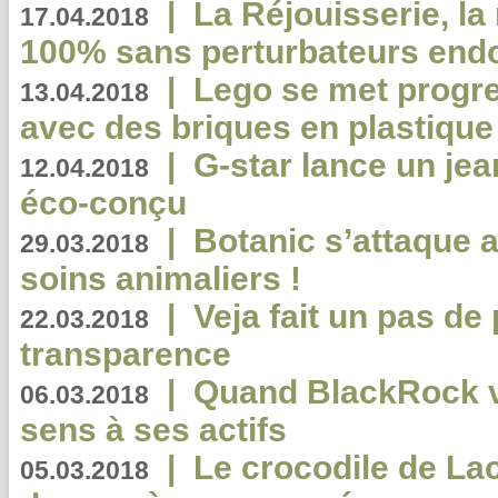
|
La Réjouisserie, la
17.04.2018
100% sans perturbateurs end
|
Lego se met progr
13.04.2018
avec des briques en plastique
|
G-star lance un jea
12.04.2018
éco-conçu
|
Botanic s’attaque 
29.03.2018
soins animaliers !
|
Veja fait un pas de 
22.03.2018
transparence
|
Quand BlackRock v
06.03.2018
sens à ses actifs
|
Le crocodile de La
05.03.2018