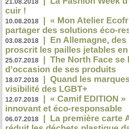
|
La Fashion Week d’
21.08.2018
cuir !
|
« Mon Atelier Ecofr
10.08.2018
partager des solutions éco-r
|
En Allemagne, des
03.08.2018
proscrit les pailles jetables e
|
The North Face se 
25.07.2018
d’occasion de ses produits
|
Quand les marques
18.07.2018
visibilité des LGBT+
|
« Camif EDITION » :
12.07.2018
innovant et éco-responsable
|
La première carte 
06.07.2018
réduit les déchets plastique 