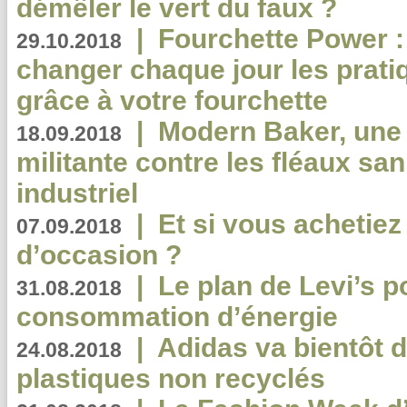
démêler le vert du faux ?
|
Fourchette Power 
29.10.2018
changer chaque jour les prati
grâce à votre fourchette
|
Modern Baker, une 
18.09.2018
militante contre les fléaux san
industriel
|
Et si vous achetie
07.09.2018
d’occasion ?
|
Le plan de Levi’s p
31.08.2018
consommation d’énergie
|
Adidas va bientôt d
24.08.2018
plastiques non recyclés