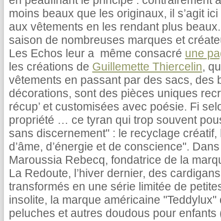
en peaufinant le principe : contrairement a
moins beaux que les originaux, il s’agit i
aux vêtements en les rendant plus beaux. 
saison de nombreuses marques et créateur
Les Echos leur a même consacré
une pa
les créations de
Guillemette Thiercelin
, q
vêtements en passant par des sacs, des b
décorations, sont des pièces uniques recr
récup’ et customisées avec poésie. Fi sel
propriété … ce tyran qui trop souvent po
sans discernement" : le recyclage créatif,
d’âme, d’énergie et de conscience". Dans l
Maroussia Rebecq, fondatrice de la mar
La Redoute, l’hiver dernier, des cardiga
transformés en une série limitée de petite
insolite, la marque américaine "Teddylux"
peluches et autres doudous pour enfants (