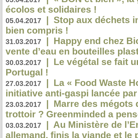
écolos et solidaires !
|
Stop aux déchets i
05.04.2017
bien compris !
|
Happy end chez Bio
31.03.2017
vente d’eau en bouteilles plas
|
Le végétal se fait 
30.03.2017
Portugal !
|
La « Food Waste Hot
27.03.2017
initiative anti-gaspi lancée pa
|
Marre des mégots q
23.03.2017
trottoir ? Greenminded a pens
|
Au Ministère de l’
03.03.2017
allemand, finis la viande et le