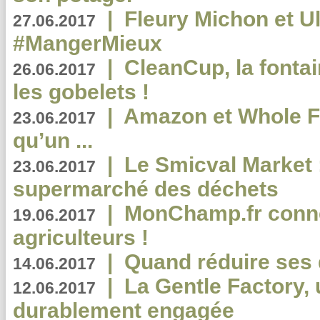
|
Fleury Michon et Ul
27.06.2017
#MangerMieux
|
CleanCup, la fontai
26.06.2017
les gobelets !
|
Amazon et Whole F
23.06.2017
qu’un ...
|
Le Smicval Market :
23.06.2017
supermarché des déchets
|
MonChamp.fr conne
19.06.2017
agriculteurs !
|
Quand réduire ses 
14.06.2017
|
La Gentle Factory, 
12.06.2017
durablement engagée