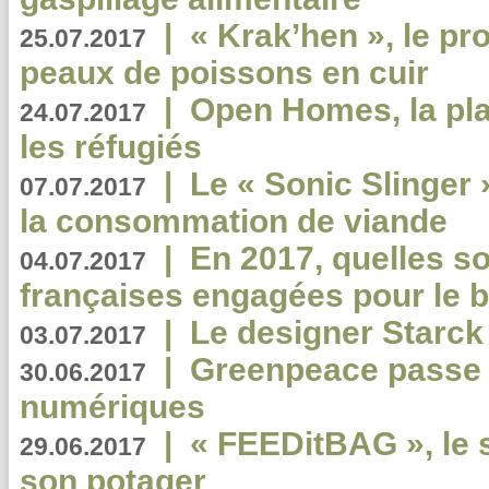
|
« Krak’hen », le pr
25.07.2017
peaux de poissons en cuir
|
Open Homes, la pla
24.07.2017
les réfugiés
|
Le « Sonic Slinger »
07.07.2017
la consommation de viande
|
En 2017, quelles so
04.07.2017
françaises engagées pour le b
|
Le designer Starck 
03.07.2017
|
Greenpeace passe a
30.06.2017
numériques
|
« FEEDitBAG », le s
29.06.2017
son potager