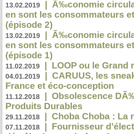
|
Ã‰conomie circulair
13.02.2019
en sont les consommateurs et
(épisode 2)
|
Ã‰conomie circulair
13.02.2019
en sont les consommateurs et
(épisode 1)
|
LOOP ou le Grand r
11.02.2019
|
CARUUS, les sneake
04.01.2019
France et éco-conception
|
Obsolescence DÃ
11.12.2018
Produits Durables
|
Choba Choba : La r
29.11.2018
|
Fournisseur d’élec
07.11.2018