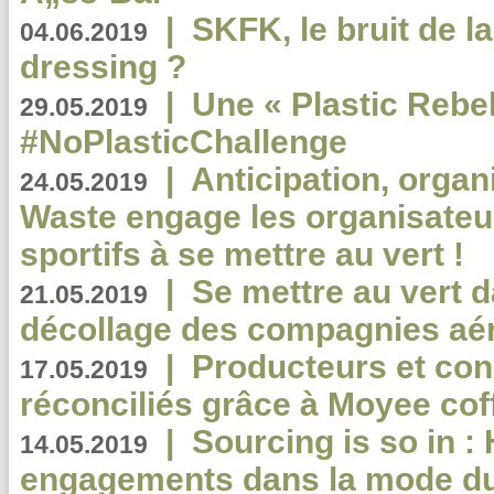
|
SKFK, le bruit de l
04.06.2019
dressing ?
|
Une « Plastic Rebe
29.05.2019
#NoPlasticChallenge
|
Anticipation, organi
24.05.2019
Waste engage les organisate
sportifs à se mettre au vert !
|
Se mettre au vert da
21.05.2019
décollage des compagnies aé
|
Producteurs et co
17.05.2019
réconciliés grâce à Moyee cof
|
Sourcing is so in 
14.05.2019
engagements dans la mode du