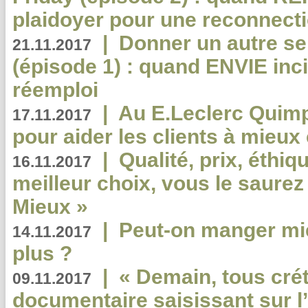
plaidoyer pour une reconnecti
|
Donner un autre se
21.11.2017
(épisode 1) : quand ENVIE inci
réemploi
|
Au E.Leclerc Quimp
17.11.2017
pour aider les clients à mie
|
Qualité, prix, éthiqu
16.11.2017
meilleur choix, vous le saure
Mieux »
|
Peut-on manger mi
14.11.2017
plus ?
|
« Demain, tous crét
09.11.2017
documentaire saisissant sur l